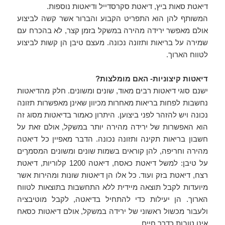
דיאטת סאות ביץ, דיאטת סקרסדייל ודיאטות נוספות.
המשותף להן הוא התפריט הקבוע והברור אשר קשה לביצוע
אולם מאפשר ירידה מהירה במשקל בזמן קצר, לא בהכרח עם
שמירה על בריאות ותזונה נכונה. מעצם טיבן הן קשות לביצוע
לטווח הארוך.
דיאטות קיצוניות- האם מומלצות?
ישנם סוגי דיאטות רבים מאוד, שונים ומשונים. חלק מהדיאטות
נחשבות לפחות בריאות מאחרות מכיוון שאינן מאפשרות תזונה
נכונה ויש להזהר לפני ביצוען. היתרון כאמור בדיאטות מסוג זה
הוא האפשרות של ירידה מהירה יותר במשקל, אולם זאת על
חשבון בריאות תקינה ותזונה נכונה. הדבר מאפיין כל דיאטה
מהירה וחריפה, להן קוראים בשמות שונים ומשונים המסמךים
על טיבן: למשל דיאטת כאסח, דיאטה 1200 קלוריות, דיאטת
רצח, דיאטת בזק ועוד. כל אלו הן דיאטות שונות ומהירות אשר
מיועדות לקבל תוצאה מיידית ללא התחשבות בתוצאות לטווח
הארוך. הן יעילות כדי להתחיל בדיאטה, לקבל מוטיבציה
ולעבור מכשול ראשוני של ירידה במשקל, אולם דיאטות כסאח
אינן טובות כדרך חיים.