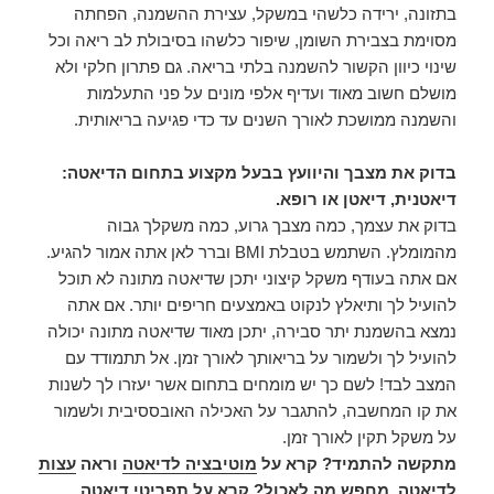
בתזונה, ירידה כלשהי במשקל, עצירת ההשמנה, הפחתה
מסוימת בצבירת השומן, שיפור כלשהו בסיבולת לב ריאה וכל
שינוי כיוון הקשור להשמנה בלתי בריאה. גם פתרון חלקי ולא
מושלם חשוב מאוד ועדיף אלפי מונים על פני התעלמות
והשמנה ממושכת לאורך השנים עד כדי פגיעה בריאותית.
בדוק את מצבך ו
היוועץ בבעל מקצוע בתחום הדיאטה:
דיאטנית, דיאטן או רופא.
בדוק את עצמך, כמה מצבך גרוע, כמה משקלך גבוה
מהמומלץ. השתמש בטבלת BMI וברר לאן אתה אמור להגיע.
אם אתה בעודף משקל קיצוני יתכן שדיאטה מתונה לא תוכל
להועיל לך ותיאלץ לנקוט באמצעים חריפים יותר. אם אתה
נמצא בהשמנת יתר סבירה, יתכן מאוד שדיאטה מתונה יכולה
להועיל לך ולשמור על בריאותך לאורך זמן.
אל תתמודד עם
המצב לבד! לשם כך יש מומחים בתחום אשר יעזרו לך לשנות
את קו המחשבה, להתגבר על האכילה האובססיבית ולשמור
על משקל תקין לאורך זמן.
מתקשה להתמיד? קרא על
מוטיבציה לדיאטה
וראה
עצות
לדיאטה
. מחפש מה לאכול? קרא על
תפריטי דיאטה
.