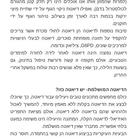
(למרות שהמזון אותו אנו אוכלים הינו רק חלק קטן מהגורם
לכולסטרול בדם), ואפילו דיאטת ניקוי הגוף על ידי שתיית מיצי
ירקות בכמות רבה לאורך זמן בשילוב טיהור הגוף על ידי
חוקנים.
סיבות נוספות לדיאטה הן דיאטה לחולי סכרת אשר צריכים
להקפיד על תזונה מופחתת סוכרים, דיאטה לבעלי רגישויות
למרכיבים שונים, G6PD, ציליאק וכדומה.
דיאטה נפוצה הינה דיאטה לאחר לידה לחזרה למימדים
הטבעיים, אולם תקופה זו קשה ודורשת טיפול בתינוק, גם
בשעות הלילה, כך שאין פלא שנשים רבות עולות במשקל אחרי
ההריון.
הדיאטה המושלמת- יש דיאטה כזו?
כולם מחפשים מתכונים טובים ויעילים עבור דיאטה, כך שיוכלו
לבצע את הדיאטה בקלות ללא מאמץ מיוחד, להמשיך לאכול
ולהרגיש שהם בדיאטה ללא דיאטה. אולם מציאת התפריט
האידיאלי לדיאטה הקלה, המתונה והיעילה הינו משימה כמעט
בלתי אפשרית. מתברר שאין דיאטה מושלמת.
הבעיות העיקריות בביצוע דיאטה הן קושי בהתמדה, חוסר כוח