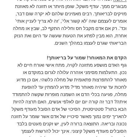
מבוגרים ממך. עודף משקל, שומן מיותר או תזונה לא מאוזנת
מזיקים לבריאותך. רבים מאמינים שלהם לא יקרה שום דבר,
אומרים לעצמם שזה 'לא קשור אלי', 'זה לא צריך לעניין אותי'
וכד'. רק אם אדם מקבל חס וחלילה התקף לב, שבץ או מחלה
אחרת, הוא מבין לפתע את הטעות שעשה עד היום ואת הנזק
הבריאותי שגרם לעצמו במהלך השנים.
הקדם את המאוחר! שמור על בריאותך!
גוף האדם מושפע מתזונה לקויה, מתח אישי ואורח חיים לא
נכון. התעלמות מסימני אזהרה עלולה לגרום במוקדם או
מאוחר להתפרצות פתאומית של מחלה כלשהי. אם כן מדוע
לחכות עד שיהיה מאוחר מדי? מדוע להמתין עד להופעת
מחלה, פגיעה בכלי הדם או השמנה מופרזת שקשה להתמודד
איתה? דבר זה קורה יום יום לאלפי אנשים, האם תרצה להיות
הבא בתור? סטטיסטית, הסיכוי של אדם הסובל מעודף משקל
להאריך ימים נמוך מאשר סיכוייו של אדם אשר שומר על תזונה
נכונה ובריאה. התוצאה ברורה לעין, יש זקנים מעטים בלבד
הסובלים מעודף משקל קיצוני. אינך יכול להרשות לעצמך