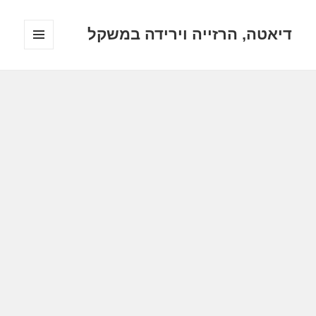
דיאטה, הרזייה וירידה במשקל
תפריטים
ווידג'טים