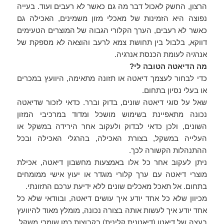
הרצון, החשק לאכול דבר מה גם כאשר לא רעבים ועוד. בעייה
נפוצה היא הזמינות של מאכלי מזון משמינים, האכילה גם
כאשר לא רעבים, הערך הקלורי הגבוה של המוצרים הטעימים
דווקא, בלבול בין תחושת צמא לרעב והוצאה לא מספקת של
אנרגיה לעומת הכנסת אנרגיה.
מה הדיאטה הטובה לי?
כדי לבחור לעצמך דיאטה או תזונה מתאימה, היוועץ במכרים
או בעלי נסיון בתחום.
שאל על סוגי דיאטה שונים, בדוק וברר. כדאי לזכור שדיאטה
נכונה מתאפיינת בשימוש מושכל ומדוד במרכיבי המזון
השונים, ולכן כדאי לבדוק ולעקוב אחר הירידה במשקל או
העלייה במשקל, בצורת האכילה, בהרגלי האכילה ובכל
ההתנהלות הקשורה לכך.
ניתן לעקוב אחר כל אלו באמצעות מחשבון דיאטה, אכילת
מוצרי דיאטה עם ערך קלורי מוגדר או יעוץ אישי ממומחים
בתחום. אל תאכל מאכלים שונים ללא ידיעת ערכם התזונתי.
מכיוון שלא כל אחד יודע איך עושים דיאטה, ובוודאי שלא כל
אחד יודע איך לעשות אותה בצורה נכונה, מומלץ מאוד להיוועץ
בעצה של דיאטן (דיאטנית קלינית) בקבוצות כמו שומרי משקל,