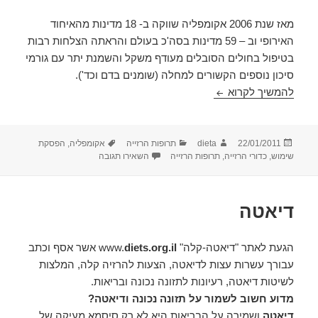
מאז שנת 2006 אקומפליה שווקה ב- 18 מדינות מהאיחוד
האירופי וב – 59 מדינות בסה'כ בעולם והראתה הצלחות רבות
בטיפול בחולים הסובלים מעודף משקל והשמנת יתר עם גורמי
סיכון נוספים הקשורים למחלה (שומנים בדם וכד').
אקומפליה
להמשיך לקרוא
פורסם
מחבר
קטגוריות
תגיות
22/01/2011
dieta
תרופות הרזייה
אקומפליה
,
הפסקת
בתאריך
עבור אקומפליה
שימוש
,
כדורי הרזייה
,
תרופות הרזייה
השאירו תגובה
דיאטה
הגעת לאתר "דיאטה-קלה" www.
diets.org.il
אשר אסף וכתב
עבורך עשרות עצות לדיאטה, הצעות להרזיה קלה, המלצות
לשיטות דיאטה, רעיונות לתזונה נכונה ובריאות.
מדוע חשוב לשמור על תזונה נכונה ודיאטה?
דיאטה
ושמירה על הבריאות היא לא רק סיסמא מעיקה של