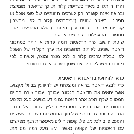
והרזייה תלויים מאוד בשריפת קלוריות, כך שדיאטה מומלצת
ובריאה אינה קשורה רק לערכים תזונתיים של סוגי אוכל או
תפריטי דיאטה שונים (שמסכמים קלוריות לפי מחשבון
קלוריות או דרך סיכום ערך תזונתי ) אלא מושפעת מאוד
מספורט, התעמלות וכל הוצאת אנרגיה.
שיטת חישוב ערך הדיאטות דומה פחות או יותר במתכוני
דיאטה שונים. לעיתים מחשבים את ערך הקלורי של האוכל
לפי טבלת ערכים קלוריים לכל מוצר ומוצר, ולעיתים לפי
נקודות המשקללות גם את שומן האוכל וערכו התזונתי.
כדאי להיוועץ בדיאטן או דיאטנית
כדי לבצע דיאטה בריאה ומוצלחת יש להיוועץ בבעל מקצוע,
אשר יתאים את הדיאטה הנכונה עבורך ועבור אורח החיים
המסוים שלך! רצ"ב אתר דיאטה עם מידע בנושא. בעל מקצוע
בתחום יתן את המידע הספציפי וימליץ עבורך על הדרך
הנכונה ביותר לרדת המשקל תוך התחשבות בצרכים האישיים
והספציפיים לכל מטופל. קופות חולים מאפשרות רצף מפגשים
עם דיאטניות של הקופה כאשר BMI מעל רמה מסוימת.