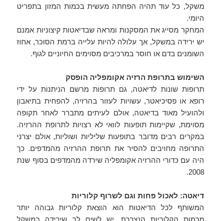
משקל, כל עוד תהיה הפחתה מעשית בכמות המזון בתפריט
היומי.
המחקר מסייג את המסקנות ומראה שבדיאטות קיצוניות אמנם
יש ירידה במשקל, אך עלולה להיות עלייה ברמת הסוכר, אחוז
השומנים בדם או חוסר במרכיבים מסוימים החיוניים לגוף.
השימוש בתרופת הרזיה אקומפליה הופסק
תרופות שונות לדיאטה, גם תרופות מרשם הניתנות על ידי
רופא או פסיכיאטר, עשויות לעזור בהרזיה, להפחית בתיאבון
ולהועיל מאוד בדיאטה, אולם לעיתים מתברר לאחר תקופה
מסוימת, שקיימות תופעות לוואי לא רצויות לתרופת ההרזיה.
במקרים רבים מדובר בתופעות שליליות ושוליות, אולם יצרני
התרופה מחויבים להסיר את תרופת ההרזיה מהמדפים. כך
היה עם כדורי ההרזיה אקומפליה שירדה מהמדפים בסוף שנת
2008.
דיאטה: לאכול פחות וגם לשרוף קלוריות
המשותף לכל הדיאטות הוא הוצאת קלוריות גבוהה יותר
מכמות הקלוריות הנצרכת. יש לשים לב שירידה במשקל