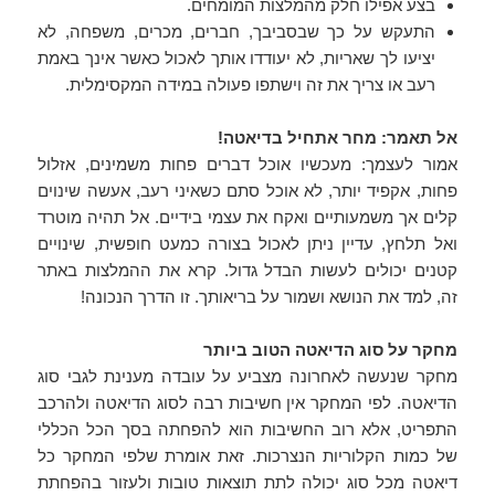
בצע אפילו חלק מהמלצות המומחים.
התעקש על כך שבסביבך, חברים, מכרים, משפחה, לא
יציעו לך שאריות, לא יעודדו אותך לאכול כאשר אינך באמת
רעב או צריך את זה וישתפו פעולה במידה המקסימלית.
אל תאמר: מחר אתחיל בדיאטה!
אמור לעצמך: מעכשיו אוכל דברים פחות משמינים, אזלול
פחות, אקפיד יותר, לא אוכל סתם כשאיני רעב, אעשה שינוים
קלים אך משמעותיים ואקח את עצמי בידיים. אל תהיה מוטרד
ואל תלחץ, עדיין ניתן לאכול בצורה כמעט חופשית, שינויים
קטנים יכולים לעשות הבדל גדול. קרא את ההמלצות באתר
זה, למד את הנושא ושמור על בריאותך. זו הדרך הנכונה!
מחקר על סוג הדיאטה הטוב ביותר
מחקר שנעשה לאחרונה מצביע על עובדה מענינת לגבי סוג
הדיאטה. לפי המחקר אין חשיבות רבה לסוג הדיאטה ולהרכב
התפריט, אלא רוב החשיבות הוא להפחתה בסך הכל הכללי
של כמות הקלוריות הנצרכות. זאת אומרת שלפי המחקר כל
דיאטה מכל סוג יכולה לתת תוצאות טובות ולעזור בהפחתת