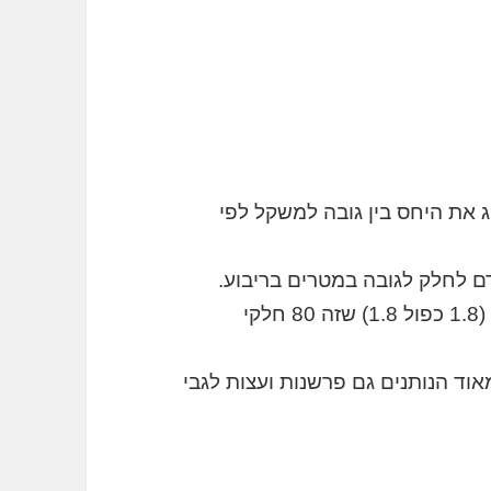
ר לסווג את היחס בין גובה למשקל לפי
למשל: 80 ק"ג ומטר שמונים נותנים 80 חלקי (1.8 כפול 1.8) שזה 80 חלקי
צוא ברשת מחשבוני BMI רבים מאוד הנותנים גם פרשנות ועצות לגבי