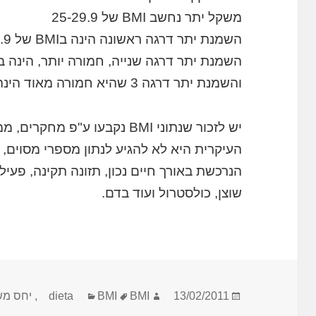
משקל יתר נחשב BMI של 25-29.9
השמנת יתר דרגה ראשונה הינה בBMI של 30-34.9
השמנת יתר דרגה שנייה, חמורה יותר, הינה בBMI 35-39.9
והשמנת יתר דרגה 3 שהיא חמורה מאוד הינה בנתוני BMI מעל 40
יש לזכור שנתוני BMI נקבעו ע"
העיקרית היא לא להגיע לנתון מספרי מסוים,
הנרכשת באורך חיים נכון, תזונה תקינה, פעיל
שוצן, כולסטרול ועוד בדם.
פורסם
מחבר
תגיות
קטגוריות
13/02/2011
BMI
BMI
dieta
,
יחס מש
בתאריך