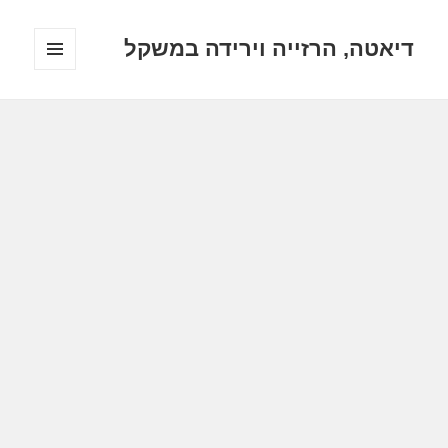
דיאטה, הרזייה וירידה במשקל
תפריטים
ווידג'טים