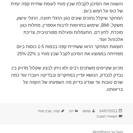
והשווה את הסיכון לקבלת שבץ מוחי לעומת שתיית קפה יומית
של כוס על חמש ביום.
המחקר שיקלל נתונים שונים כגון הרגלי תזונה, הרגלי עישון,
משקל, BMI, שימוש בתרופות לרבות אספרין, מחלות כגון
סוכרת, לחץ דם, התעמלות ופעילות ספורטיבית, צריכת
אלכוהול ועוד.
תוצאות המחקר הראו ששתיית קפה בכמות 1-5 כוסות ביום
מפחיתה בממוצע את הסיכון לקבל שבץ מוחי ב 22%-25%
מכיוון שקיימים משתנים רבים ולא ניתן לבצע שקלול מדויק בין
נבדק לנבדק, הנושא עדיין במחקרים ובבדיקה ויעברו עוד כמה
שנים טובות עד שנדע בדיוק מה השפעתו של הקפה על
בריאותנו.
פורסם
מחבר
קטגוריות
תגיות
04/07/2011
dieta
תה
קפה
,
שבץ מוחי
בתאריך
עבור קפה ושבץ מוחי- מחקר בנשים (Stroke)
השאירו תגובה
פועל על WordPress