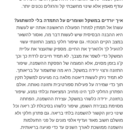
עודף מאמץ אלא שינוי מחשבתי קל והרגלים נכונים יותר.
איך יורדים במשקל ושומרים על התמדה בלי להשתגע?
עשה! אל תמתין למחר! הפעולה הראשונה אותה יש לעשות
היא ההבנה הבסיסית שיש לעשות דבר מה, ואסור להשאר
במצב הקיים הנוכחי. גם שיפור חלקי במצב התזונתי עשוי
להועיל לך ולהאריך את החיים. מספיק שתעצור את עליית
המשקל כדי לשפר את מצבך. לא תמיד חייבים לרדת כך וכך
ק"ג בזמן מסוים, אלא המגמה של הפסקת ההשמנה, שיפור
התזונה ורצוי ירידה במשקל, היא מה שתשמור על בריאותך.
לא תמיד ניתן לעשות דיאטה מלאה בה מגיעים למשקל תקין
תוך כדי שמירה על פעילות ספורטיבית ותזונה נאותה. אולם
הפתרון החלקי לכך הינו מחויב המציאות ובלתי נמנע, שיפור
בתזונה, ירידה כלשהי במשקל, עצירת ההשמנה, הפחתה
מסוימת בצבירת השומן, שיפור כלשהו בסיבולת לב ריאה וכל
שינוי כיוון הקשור להשמנה בלתי בריאה. גם פתרון חלקי ולא
מושלם חשוב מאוד ועדיף אלפי מונים על פני התעלמות
והשמנה ממושכת לאורך השנים עד כדי פגיעה בריאותית.