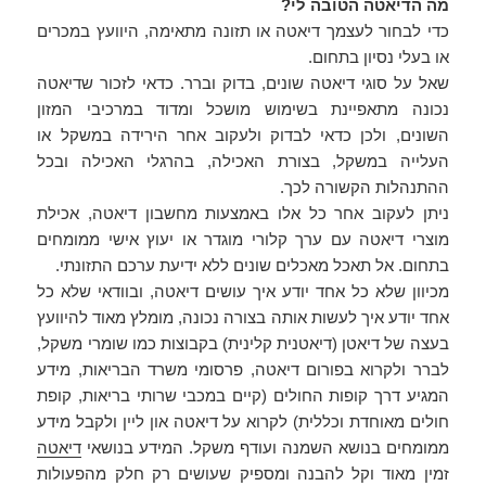
מה הדיאטה הטובה לי?
כדי לבחור לעצמך דיאטה או תזונה מתאימה, היוועץ במכרים
או בעלי נסיון בתחום.
שאל על סוגי דיאטה שונים, בדוק וברר. כדאי לזכור שדיאטה
נכונה מתאפיינת בשימוש מושכל ומדוד במרכיבי המזון
השונים, ולכן כדאי לבדוק ולעקוב אחר הירידה במשקל או
העלייה במשקל, בצורת האכילה, בהרגלי האכילה ובכל
ההתנהלות הקשורה לכך.
ניתן לעקוב אחר כל אלו באמצעות מחשבון דיאטה, אכילת
מוצרי דיאטה עם ערך קלורי מוגדר או יעוץ אישי ממומחים
בתחום. אל תאכל מאכלים שונים ללא ידיעת ערכם התזונתי.
מכיוון שלא כל אחד יודע איך עושים דיאטה, ובוודאי שלא כל
אחד יודע איך לעשות אותה בצורה נכונה, מומלץ מאוד להיוועץ
בעצה של דיאטן (דיאטנית קלינית) בקבוצות כמו שומרי משקל,
לברר ולקרוא בפורום דיאטה, פרסומי משרד הבריאות, מידע
המגיע דרך קופות החולים (קיים במכבי שרותי בריאות, קופת
חולים מאוחדת וכללית) לקרוא על דיאטה און ליין ולקבל מידע
ממומחים בנושא השמנה ועודף משקל. המידע בנושאי
דיאטה
זמין מאוד וקל להבנה ומספיק שעושים רק חלק מהפעולות