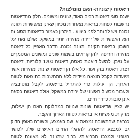
דיאטות קיצוניות- האם מומלצות?
ישנם סוגי דיאטות רבים מאוד, שונים ומשונים. חלק מהדיאטות
נחשבות לפחות בריאות מאחרות מכיוון שאינן מאפשרות תזונה
נכונה ויש להזהר לפני ביצוען. היתרון כאמור בדיאטות מסוג זה
הוא האפשרות של ירידה מהירה יותר במשקל, אולם זאת על
חשבון בריאות תקינה ותזונה נכונה. הדבר מאפיין כל דיאטה
מהירה וחריפה, להן קוראים בשמות שונים ומשונים המסמךים
על טיבן: למשל דיאטת כאסח, דיאטה 1200 קלוריות, דיאטת
רצח, דיאטת בזק ועוד. כל אלו הן דיאטות שונות ומהירות אשר
מיועדות לקבל תוצאה מיידית ללא התחשבות בתוצאות לטווח
הארוך. הן יעילות כדי להתחיל בדיאטה, לקבל מוטיבציה
ולעבור מכשול ראשוני של ירידה במשקל, אולם דיאטות כסאח
אינן טובות כדרך חיים.
יש לציין שדיאטות שונות שנויות במחלוקת האם הן יעילות,
מזיקות, מעשיות או בריאות לטווח הארוך והקצר.
כנראה שהתשובה נמצאת אי שם באמצע, וקשורה באופן הדוק
גם למבצע הדיאטה, להרגלי החיים האישיים שלו, לכושר
הגופני ולמצבו הבריאותי. ברור שתזונה לא מאוזנת לטווח