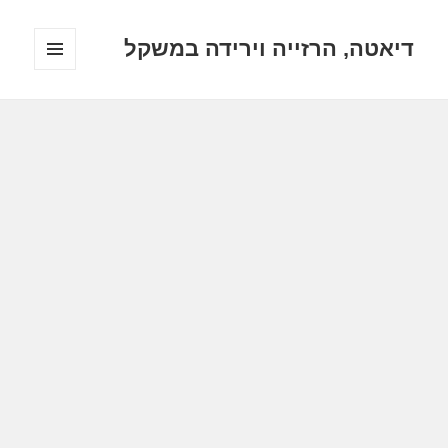
דיאטה, הרזייה וירידה במשקל
תפריטים
ווידג'טים