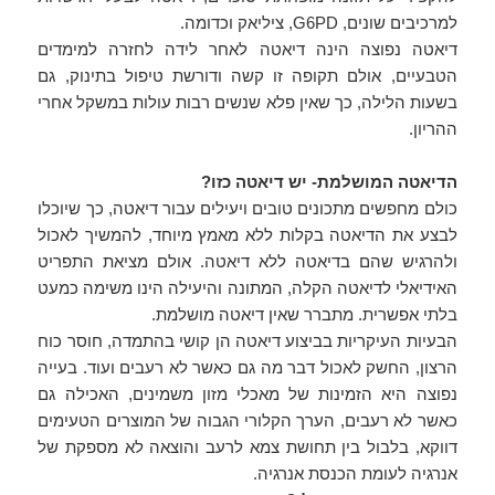
למרכיבים שונים, G6PD, ציליאק וכדומה.
דיאטה נפוצה הינה דיאטה לאחר לידה לחזרה למימדים
הטבעיים, אולם תקופה זו קשה ודורשת טיפול בתינוק, גם
בשעות הלילה, כך שאין פלא שנשים רבות עולות במשקל אחרי
ההריון.
הדיאטה המושלמת- יש דיאטה כזו?
כולם מחפשים מתכונים טובים ויעילים עבור דיאטה, כך שיוכלו
לבצע את הדיאטה בקלות ללא מאמץ מיוחד, להמשיך לאכול
ולהרגיש שהם בדיאטה ללא דיאטה. אולם מציאת התפריט
האידיאלי לדיאטה הקלה, המתונה והיעילה הינו משימה כמעט
בלתי אפשרית. מתברר שאין דיאטה מושלמת.
הבעיות העיקריות בביצוע דיאטה הן קושי בהתמדה, חוסר כוח
הרצון, החשק לאכול דבר מה גם כאשר לא רעבים ועוד. בעייה
נפוצה היא הזמינות של מאכלי מזון משמינים, האכילה גם
כאשר לא רעבים, הערך הקלורי הגבוה של המוצרים הטעימים
דווקא, בלבול בין תחושת צמא לרעב והוצאה לא מספקת של
אנרגיה לעומת הכנסת אנרגיה.