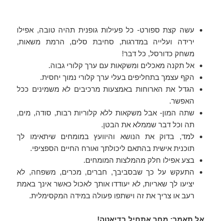
עשה קצת ספורט- כל פעילות גופנית תהיה טובה, אפילו
ירידה ועלייה במדרגות, סחיבת סלים, הרמת משאות,
משחק כדורסל, כל דבר!
אל תקנה מאכלים ומשקאות עם ערך קלורי גבוה.
הקף עצמך בתחליפים בעלי ערך קלורי נמוך יחסית.
הגדל את הארוחות באמצעות מרכיבים לא משמינים ככל
האפשר.
שתה המון- אבל משקאות ללא קלוריות רבות, סודה, מים,
תה וכל דבר שממלא את הבטן.
למד, בדוק את הנושא והיוועץ במומחים שיתאימו לך
תוכנית אישית בהתאם ליכולתך ואורח החיים הספציפי.
בצע אפילו חלק מהמלצות המומחים.
התעקש על כך שבסביבך, חברים, מכרים, משפחה, לא
יציעו לך שאריות, לא יעודדו אותך לאכול כאשר אינך באמת
רעב או צריך את זה וישתפו פעולה במידה המקסימלית.
אל תאמר: מחר אתחיל בדיאטה!