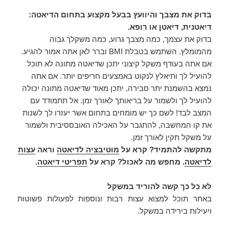
בדוק את מצבך ו
היוועץ בבעל מקצוע בתחום הדיאטה:
דיאטנית, דיאטן או רופא.
בדוק את עצמך, כמה מצבך גרוע, כמה משקלך גבוה
מהמומלץ. השתמש בטבלת BMI וברר לאן אתה אמור להגיע.
אם אתה בעודף משקל קיצוני יתכן שדיאטה מתונה לא תוכל
להועיל לך ותיאלץ לנקוט באמצעים חריפים יותר. אם אתה
נמצא בהשמנת יתר סבירה, יתכן מאוד שדיאטה מתונה יכולה
להועיל לך ולשמור על בריאותך לאורך זמן.
אל תתמודד עם
המצב לבד! לשם כך יש מומחים בתחום אשר יעזרו לך לשנות
את קו המחשבה, להתגבר על האכילה האובססיבית ולשמור
על משקל תקין לאורך זמן.
מתקשה להתמיד? קרא על
מוטיבציה לדיאטה
וראה
עצות
לדיאטה
. מחפש מה לאכול? קרא על
תפריטי דיאטה
.
לא כל כך קשה להוריד במשקל
באתר תוכל למצוא עצות רבות ונוספות לפעולות פשוטות
ויעילות בירידה במשקל.