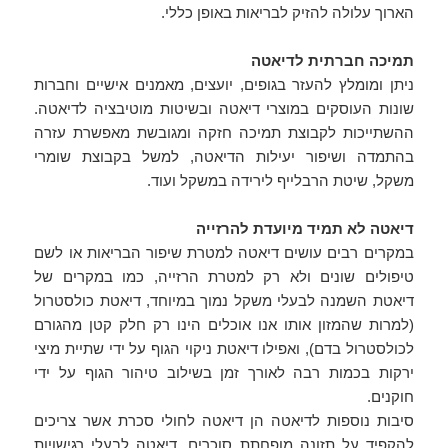
הארוך עלולה להזיק לבריאות באופן כללי.
תמיכה חברתית לדיאטה
ניתן ומומלץ להעזר בגופים, יועצים, מאמנים אישיים וחברות
שונות העוסקים במוצרי דיאטה ובשיטות מוטיבציה לדיאטה.
ההשתייכות לקבוצת תמיכה חזקה ומגובשת מאפשרת עזרה
בהתמדה ושיפור יעילות הדיאטה, למשל בקבוצת שומרי
משקל, שיטת הרבלייף לירידה במשקל ועוד.
דיאטה לא תמיד מיועדת להרזייה
במקרים רבים עושים דיאטה למטרת שיפור הבריאות או לשם
טיפולים שונים ולא רק למטרת הרזייה, כמו במקרים של
דיאטת השמנה לבעלי משקל נמוך במיוחד, דיאטת כולסטרול
(למרות שהמזון אותו אנו אוכלים הינו רק חלק קטן מהגורם
לכולסטרול בדם), ואפילו דיאטת ניקוי הגוף על ידי שתיית מיצי
ירקות בכמות רבה לאורך זמן בשילוב טיהור הגוף על ידי
חוקנים.
סיבות נוספות לדיאטה הן דיאטה לחולי סכרת אשר צריכים
להקפיד על תזונה מופחתת סוכרים, דיאטה לבעלי רגישויות