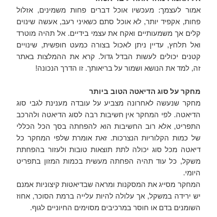
אמור לעצמך: מעכשיו אוכל דברים פחות משמינים, אזלול
פחות, אקפיד יותר, לא אוכל סתם כשאיני רעב, אעשה שינוים
קלים אך משמעותיים ואקח את עצמי בידיים. אל תהיה מוטרד
ואל תלחץ, עדיין ניתן לאכול בצורה כמעט חופשית, שינויים
קטנים יכולים לעשות הבדל גדול. קרא את ההמלצות באתר
זה, למד את הנושא ושמור על בריאותך. זו הדרך הנכונה!
מחקר על סוג הדיאטה הטוב ביותר
מחקר שנעשה לאחרונה מצביע על עובדה מענינת לגבי סוג
הדיאטה. לפי המחקר אין חשיבות רבה לסוג הדיאטה ולהרכב
התפריט, אלא רוב החשיבות הוא להפחתה בסך הכל הכללי
של כמות הקלוריות הנצרכות. זאת אומרת שלפי המחקר כל
דיאטה מכל סוג יכולה לתת תוצאות טובות ולעזור בהפחתת
משקל, כל עוד תהיה הפחתה מעשית בכמות המזון בתפריט
היומי.
המחקר מסייג את המסקנות ומראה שבדיאטות קיצוניות אמנם
יש ירידה במשקל, אך עלולה להיות עלייה ברמת הסוכר, אחוז
השומנים בדם או חוסר במרכיבים מסוימים החיוניים לגוף.