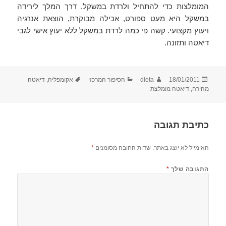
המומלצות כדי להתחיל ולרדת במשקל. דרך המלך לירידה
במשקל היא מעט ספורט, אכילה מבוקרת, הוצאת אנרגיה
ויעוץ מקצועי. קשה פי כמה לרדת במשקל ללא יעוץ אישי לגבי
דיאטה ותזונה.
פורסם
מחבר
קטגוריות
תגיות
18/01/2011
dieta
הסיפור המרכזי
אקומפליה
,
דיאטה
בתאריך
מהירה
,
דיאטה מומלצת
כתיבת תגובה
האימייל לא יוצג באתר.
שדות החובה מסומנים
*
התגובה שלך
*