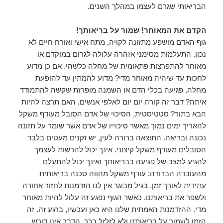
הבריאותי שגרם לעצמו במהלך השנים.
הקדם את המאוחר! שמור על בריאותך!
גוף האדם מושפע מתזונה לקויה, מתח אישי ואורח חיים לא
נכון. התעלמות מסימני אזהרה עלולה לגרום במוקדם או
מאוחר להתפרצות פתאומית של מחלה כלשהי. אם כן מדוע
לחכות עד שיהיה מאוחר מדי? מדוע להמתין עד להופעת
מחלה, פגיעה בכלי הדם או השמנה מופרזת שקשה להתמודד
איתה? דבר זה קורה יום יום לאלפי אנשים, האם תרצה להיות
הבא בתור? סטטיסטית, הסיכוי של אדם הסובל מעודף משקל
להאריך ימים נמוך מאשר סיכוייו של אדם אשר שומר על תזונה
נכונה ובריאה. התוצאה ברורה לעין, יש זקנים מעטים בלבד
הסובלים מעודף משקל קיצוני. אינך יכול להרשות לעצמך
להגיע למצב של פגיעה בבריאותך ואינך יכול להתעלם
מהעובדה הברורה: עודף משקל מהווה סכנה בריאותית
עתידית לאורך זמן. בגיל מבוגר אין לנו הזדמנות לחזור אחורה
ולשפר את בריאותנו. כאשר הגוף נפגע זה עלול להיות מאוחר
מדי. ההזדמנות האמתית שלנו היא כאן ועכשיו, ברגע זה. זה
הזמן לשמור על בריאותנו ולא לזלזל בכך, הדבר אינו דורש