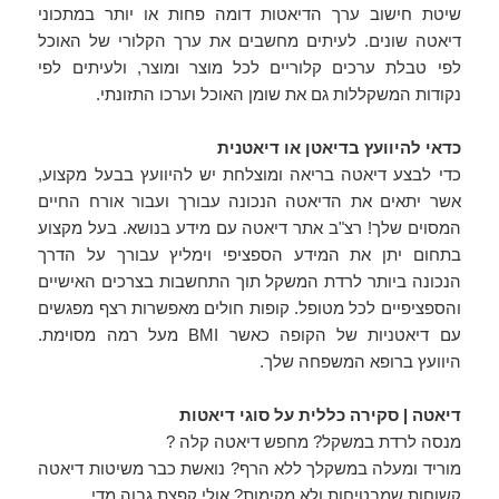
שיטת חישוב ערך הדיאטות דומה פחות או יותר במתכוני
דיאטה שונים. לעיתים מחשבים את ערך הקלורי של האוכל
לפי טבלת ערכים קלוריים לכל מוצר ומוצר, ולעיתים לפי
נקודות המשקללות גם את שומן האוכל וערכו התזונתי.
כדאי להיוועץ בדיאטן או דיאטנית
כדי לבצע דיאטה בריאה ומוצלחת יש להיוועץ בבעל מקצוע,
אשר יתאים את הדיאטה הנכונה עבורך ועבור אורח החיים
המסוים שלך! רצ"ב אתר דיאטה עם מידע בנושא. בעל מקצוע
בתחום יתן את המידע הספציפי וימליץ עבורך על הדרך
הנכונה ביותר לרדת המשקל תוך התחשבות בצרכים האישיים
והספציפיים לכל מטופל. קופות חולים מאפשרות רצף מפגשים
עם דיאטניות של הקופה כאשר BMI מעל רמה מסוימת.
היוועץ ברופא המשפחה שלך.
דיאטה | סקירה כללית על סוגי דיאטות
מנסה לרדת במשקל? מחפש דיאטה קלה ?
מוריד ומעלה במשקלך ללא הרף? נואשת כבר משיטות דיאטה
קשוחות שמבטיחות ולא מקימות? אולי קפצת גבוה מדי.