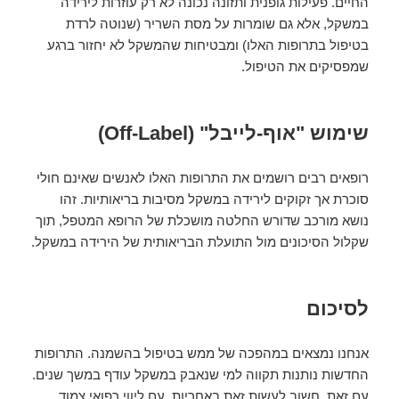
החיים. פעילות גופנית ותזונה נכונה לא רק עוזרות לירידה
במשקל, אלא גם שומרות על מסת השריר (שנוטה לרדת
בטיפול בתרופות האלו) ומבטיחות שהמשקל לא יחזור ברגע
שמפסיקים את הטיפול.
שימוש "אוף-לייבל" (Off-Label)
רופאים רבים רושמים את התרופות האלו לאנשים שאינם חולי
סוכרת אך זקוקים לירידה במשקל מסיבות בריאותיות. זהו
נושא מורכב שדורש החלטה מושכלת של הרופא המטפל, תוך
שקלול הסיכונים מול התועלת הבריאותית של הירידה במשקל.
לסיכום
אנחנו נמצאים במהפכה של ממש בטיפול בהשמנה. התרופות
החדשות נותנות תקווה למי שנאבק במשקל עודף במשך שנים.
עם זאת, חשוב לעשות זאת באחריות, עם ליווי רפואי צמוד,