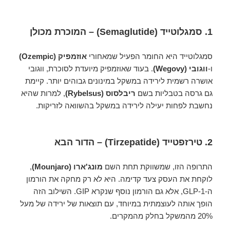
1. סמגלוטייד (Semaglutide) – המוכרת מכולן
סמגלוטייד היא החומר הפעיל שמאחורי
אוזמפיק (Ozempic)
ו-
ווגובי (Wegovy)
. בעוד שאוזמפיק מיועדת לסוכרת, ווגובי
אושרה רשמית לירידה במשקל במינונים גבוהים יותר. קיימת
גם גרסה בטבליות בשם
ריבלסוס (Rybelsus)
, למרות שהיא
נחשבת לפחות יעילה לירידה במשקל בהשוואה לזריקות.
2. טירזפטייד (Tirzepatide) – הדור הבא
התרופה הזו, שמשווקת תחת השם
מונג'ארו (Mounjaro)
,
לוקחת את העסק צעד קדימה. היא לא רק מחקה את הורמון
ה-GLP-1, אלא גם הורמון נוסף שנקרא GIP. השילוב הזה
הופך אותה לעוצמתית במיוחד, עם תוצאות של ירידה של מעל
20% מהמשקל בחלק מהמקרים.