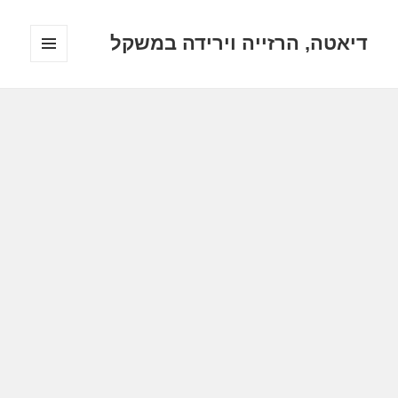
דיאטה, הרזייה וירידה במשקל
תפריטים
ווידג'טים