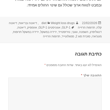
ובמבט לטווח ארוך שכולל גם שינוי הרגלים אמיתי.
פורסם
מחבר
קטגוריות
22/02/2026
Weight loss drugs
diet
,
דיאטה ובריאות
,
דיאטה
בתאריך
תגיות
קלה
,
תרופות הרזייה
GLP-1
,
אגוניסטים GLP-1
,
אוזמפיק
,
דיאטה
,
דנוגליפרון
,
השמנה
,
ווגובי
,
טירזפטייד
,
ירידה במשקל
,
ירידה במשקל תרופות
,
מונג'ארו
,
סוכרת סוג 2
,
סמגלוטייד
,
תרופות הרזייה
כתיבת תגובה
האימייל לא יוצג באתר.
שדות החובה מסומנים
*
התגובה שלך
*