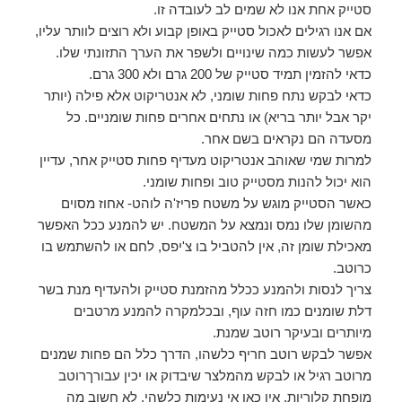
סטייק אחת אנו לא שמים לב לעובדה זו.
אם אנו רגילים לאכול סטייק באופן קבוע ולא רוצים לוותר עליו,
אפשר לעשות כמה שינויים ולשפר את הערך התזונתי שלו.
כדאי להזמין תמיד סטייק של 200 גרם ולא 300 גרם.
כדאי לבקש נתח פחות שומני, לא אנטריקוט אלא פילה (יותר
יקר אבל יותר בריא) או נתחים אחרים פחות שומניים. כל
מסעדה הם נקראים בשם אחר.
למרות שמי שאוהב אנטריקוט מעדיף פחות סטייק אחר, עדיין
הוא יכול להנות מסטייק טוב ופחות שומני.
כאשר הסטייק מוגש על משטח פריז'ה לוהט- אחוז מסוים
מהשומן שלו נמס ונמצא על המשטח. יש להמנע ככל האפשר
מאכילת שומן זה, אין להטביל בו צ'יפס, לחם או להשתמש בו
כרוטב.
צריך לנסות ולהמנע ככלל מהזמנת סטייק ולהעדיף מנת בשר
דלת שומנים כמו חזה עוף, ובכלמקרה להמנע מרטבים
מיותרים ובעיקר רוטב שמנת.
אפשר לבקש רוטב חריף כלשהו, הדרך כלל הם פחות שמנים
מרוטב רגיל או לבקש מהמלצר שיבדוק או יכין עבורךרוטב
מופחת קלוריות. אין כאן אי נעימות כלשהי, לא חשוב מה