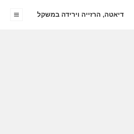
דיאטה, הרזייה וירידה במשקל
תפריטים
ווידג'טים