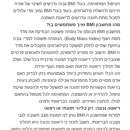
הטיפול המתאימה. בעלי BMI גבוה נדרשים לשינוי של אורח
חייהם ולהשלת קילוגרמים, בעוד בעלי BMI נמוך מדי עלולים
לסבול מתת-תזונה ונדרשים לדיאטת השמנה.
מהו מחשבון BMI ואיך משתמשים בו?
מחשבון BMI מבוסס על נוסחה פשוטה הבודקת את מדד
מסת הגוף (Body Mass Index). הנוסחה פשוטה למדי: גובה
בחזקת שתיים לחלק למשקל בקילוגרמים ומקבלים את מדד
ה-BMI. חישוב זה מסייע לרופאים, לתזונאיות ולאנשים פרטיים
שעוברים תהליך דיאטה לקבל תמונה עדכנית בכל שלב ושלב
של תהליך דיאטה ולראות האם מסת הגוף יורדת.
זהו הכלי הנגיש והמדויק ביותר באמצעותו ניתן לבדוק האם
אדם מסויים סובל מהפרעות אכילה קיצוניות, לאבחן בעיות
בריאות הקשורות לתת תזונה או למשקל עודף ולהטוות שיטת
טיפול, להרזייה או להשמנה, המתאימה לכל מטופל בהתאם
לגילו, לנתוניו הפיזיים, למצבו הבריאותי ולמינו.
דיאטה נכונה: רק בליווי תזונתי או רפואי
למרות שמחשבון ה-BMI נותן לנו תמונת מצב חשובה לגבי
מצבנו הבריאותי, חשוב לזכור כי דיאטה נכונה היא תהליך
שכדאי לבצעו בעזרת תזונאי או תזונאית מוסמכים ובליווי רפואי