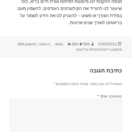
מנסה להקנות לנו מיומנות לפיתוח אורח חיים בריא, כזה
שיעזור לנו להוריד את הקילוגרמים העודפים, להשמין מעט
במידת הצורך או פשוט – להעניק לנו את הידע לשמור על
בריאותנו לאורך שנים ארוכות.
פורסם
מחבר
תגיות
קטגוריות
02/09/2012
BMI
BMI
dieta
,
ביאמאיי
,
מחשבון BMI
,
בתאריך
מחשבון דיאטההתחלה בדיאטה
כתיבת תגובה
האימייל לא יוצג באתר.
שדות החובה מסומנים
*
התגובה שלך
*