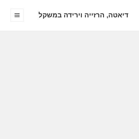
דיאטה, הרזייה וירידה במשקל
תפריטים
ווידג'טים