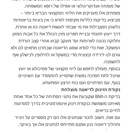
של מומחה אנדוקרינולוגי או אפילו של רופא המשפחה.
מומחים אלו מעניקים את הליווי המקצועי הבריא ביותר –
מביצוע בדיקות כלליות מקיפות לוודא כי אין בעיות בריאותיות
כלשהן המגבילות את מי שבחר לעשות דיאטה כזו או אחרת,
דרך ייעוץ תזונתי ובניית תפריט מזין הכולל את כל אבות המזון
וחלוקה נכונה לארוחות ועד מעקב קבוע אחרי קצב הורדת
המשקל, זאת כדי לוודא שסוג הדיאטה שבחרנו מתאים לנו ולא
גורם לנו לירידה קיצונית מדי במשקל או לחילופין לכישלון ואף
להשמנה.
בנוסף, מומלץ לחפש גם ליווי מקצועי של פסיכולוג או יועץ
שיוכל לתת תמיכה נפשית שתסייע להתמודד עם השינויים
בגוף, עם הפיתויים ועם כוח הרצון המתעתע.
נקודת הזינוק לדיאטה מוצלחת
בדיקת ה-BMI שקובעת את נתוני הפתיחה של כל אחד ואחת
מאיתנו משמשת כנקודת זינוק אינפורמטיבית בדרך למודעות
לחיים בריאים.
עם זאת, חשוב לזכור שנתונים אלו הם רק מספרים על הנייר
ותהליך דיאטה נכון אמנם מתייחס לנתונים אלו אך בעיקר,