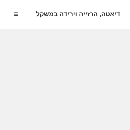
דיאטה, הרזייה וירידה במשקל
תפריטים
ווידג'טים