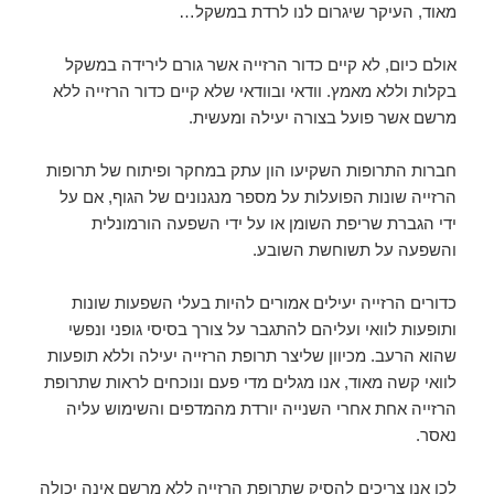
מאוד, העיקר שיגרום לנו לרדת במשקל…
אולם כיום, לא קיים כדור הרזייה אשר גורם לירידה במשקל
בקלות וללא מאמץ. וודאי ובוודאי שלא קיים כדור הרזייה ללא
מרשם אשר פועל בצורה יעילה ומעשית.
חברות התרופות השקיעו הון עתק במחקר ופיתוח של תרופות
הרזייה שונות הפועלות על מספר מנגנונים של הגוף, אם על
ידי הגברת שריפת השומן או על ידי השפעה הורמונלית
והשפעה על תשוחשת השובע.
כדורים הרזייה יעילים אמורים להיות בעלי השפעות שונות
ותופעות לוואי ועליהם להתגבר על צורך בסיסי גופני ונפשי
שהוא הרעב. מכיוון שליצר תרופת הרזייה יעילה וללא תופעות
לוואי קשה מאוד, אנו מגלים מדי פעם ונוכחים לראות שתרופת
הרזייה אחת אחרי השנייה יורדת מהמדפים והשימוש עליה
נאסר.
לכן אנו צריכים להסיק שתרופת הרזייה ללא מרשם אינה יכולה