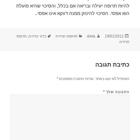
להיות תרופה יעילה ובריאה אם בכלל, והסיכוי שהיא פועלת
הוא אפסי. הסיכוי להינזק ממנה דווקא אינו אפסי..
פורסם
מחבר
קטגוריות
תגיות
19/01/2011
dieta
תרופות הרזייה
כדור הרזייה
,
תרופת
בתאריך
הרזייה
כתיבת תגובה
האימייל לא יוצג באתר.
שדות החובה מסומנים
*
התגובה שלך
*