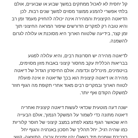
קל יחסית לא לאכול ממתקים במשך שבוע או שבועיים, אולם
בלתי אפשרי להמנע ממוצר מסוים למשך שנים רבות. לכן
הדיאטה הקיצונית והמהירה אינה יכולה להחזיק מעמד זמן רב
והיא טובה רק למקרים הדורשים שיפור המראה החיצוני תוך
זמן קצר, בידיעה שלטווח הארוך היא מסוכנת או עלולה לגרום
להשמנה.
לדיאטה מהירה יש חסרונות רבים, והיא עלולה לפגוע
בבריאות הכללית עקב מחסור קיצוני באבות מזון מסוימים,
בויטמינים, מינרלים וכדומה. אולם החיסרון הגדול של דיאטה
מהירה או דיאטה קיצונית הוא בכך שדיאטה זו אינה פועלת
לטווח הארוך ובמקרים רבים מאוד אחרי תקופת מה הגוף חוזר
למשקלו הקודם ואף יותר.
ישנה דעה מוטעית שכדאי לעשות דיאטה קיצונית ואחריה
דיאטה מתונה כדי לשמור על המשקל הנמוך, אולם הבעייה
היא שכאשר הגוף נמצא לפתע במצב קיצוני של חוסר קלוריות
כמו שהיה רגיל, יחל תהליך של חסכון באנרגיה והגוף יחל
בצבירת שומנים מיד כשאלו יהיו זמינים עבורו. התוצאה- קושי