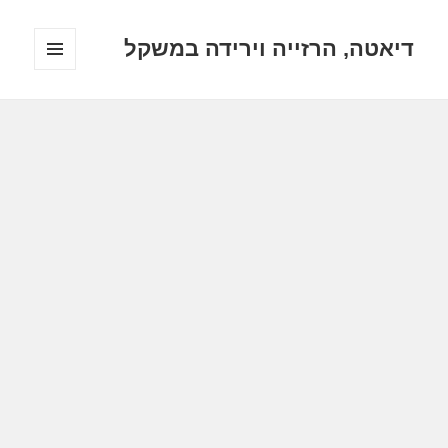
דיאטה, הרזייה וירידה במשקל
תפריטים
ווידג'טים