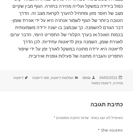
כפול בירידה במשקל ועלייה מהירה בחזרה. הגוף מבין שקיים
מצב של חוסר מזון ומתחיל להערך לקראת מצב זה. הדרך
הטובה ביותר של הגוף לשמור אנרגיה היא על ידי אגירת שומן-
דבר הגורם להשמנה. כך שבמצב בו ישנה ירידה משמעותית
בכמות האוכל או בערך הקלורי של התפריט היומי, הדבר יגרום
לאגירת שומן, השמנה ונזק לדיאטות עתידיות. לכן הדרך
לדיאטה היא ירידה מתונה במשקל לאורך זמן על ידי שיפור
התפריט והגברה מתונה של פעילות גופנית ואירובית.
פורסם
מחבר
קטגוריות
תגיות
04/02/2011
dieta
המלצות דיאטה
,
סוגי דיאטה
דיאטה
בתאריך
מהירה
,
דיאטת כסאח
כתיבת תגובה
האימייל לא יוצג באתר.
שדות החובה מסומנים
*
התגובה שלך
*