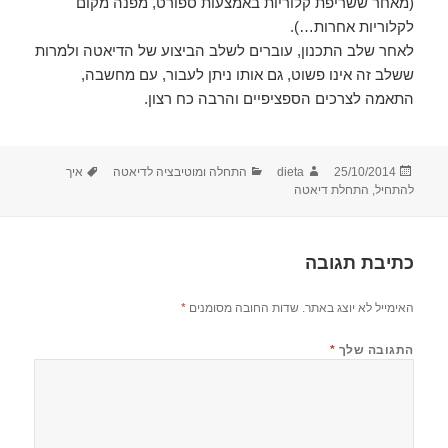
(מאחר ששריפת קלוריות באמצעות ספורט, מפנה מקום
לקלוריות אחרות…).
לאחר שלב התכנון, עוברים לשלב הביצוע של הדיאטה ולמרות
ששלב זה אינו פשוט, גם אותו ניתן לעבור, עם מחשבה,
התאמה לצרכים הספציפיים והרבה כח רצון.
פורסם
מחבר
קטגוריות
תגיות
25/10/2014
dieta
התחלה ומוטיבציה לדיאטה
איך
בתאריך
להתחיל
,
התחלת דיאטה
כתיבת תגובה
האימייל לא יוצג באתר.
שדות החובה מסומנים
*
התגובה שלך
*