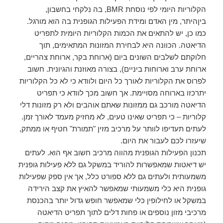
הקלוריות היומי לפי נוסחת BMR, בה נלקחי בחשבון,
ביןהיתר, מין האדם ומידת הפעילות הגופנית בה הוא מורגל.
כמו כן, יש להתאים את הכמות הקלוריות היומית לתפריט
הדיאטה. הכוונה היא לבחירת המזונות המתאימים, תוך
חלוקתם לשלבים השונים ביום (ארוחת בקר, ארוחת צהריים,
ארוחת ערב וארוחות ביניים), בצורה מאוזנת והגיונית. חשוב
לפרוס את הקלוריות לאורך כל היום ולוודא כי לא כל הקלוריות
יתרכזו בארוחה מסויימת. אך חשוב מכך לוודא כי תפריט
הדיאטה מורכב גם ממזונות שאתם אוהבים ולא רק מזונות דלי
קלוריות – כי תפריט שאינו טעים, לא מחזיק מעמד לאורך זמן.
לעתים תעדיפו לוותר על מרכיב מזין "תמורת" חטיף או ממתק,
שיעזרו לכם לעבור את היום.
תכנון הפעילות הגופנית מהווה מרכיב חשוב אף הוא. לעתים
יש דיאטות שמאפשרות להוריד במשקל גם ללא פעילות גופנית
משמעותית ולעתים גם ללא ספורט כלל, אך אין ספק שפעילות
גופנית היא כלי משמעותי שמאפשר להאיץ את קצב הירידה
במשקל או לחילופין כלי שמאפשר חופש גדול יותר בהכנסת
מרכיבי מזון נוספים או פחות דלים לתוך תפריט הדיאטה