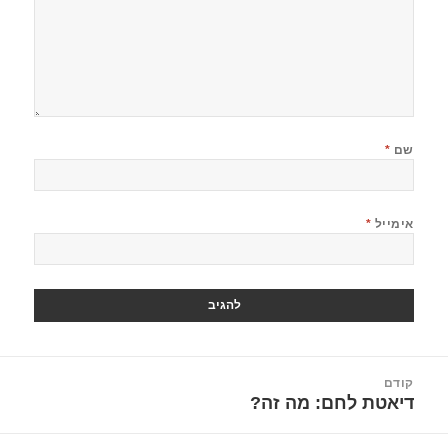
שם
*
אימייל
*
יווט
קודם
דיאטת לחם: מה זה?
הפוסט
הקודם: