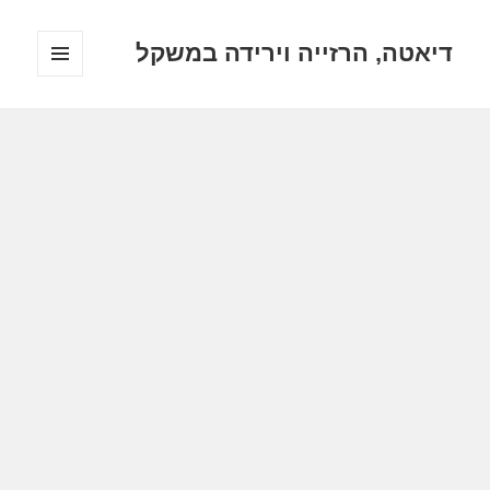
דיאטה, הרזייה וירידה במשקל
תפריטים
ווידג'טים