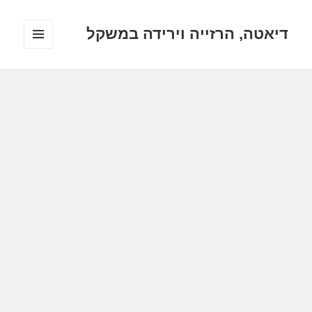
דיאטה, הרזייה וירידה במשקל
תפריטים
ווידג'טים