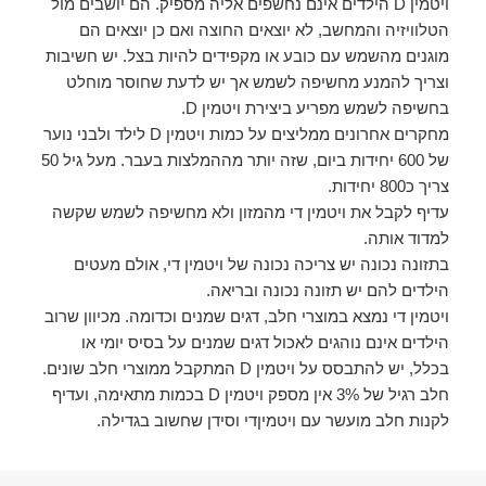
ויטמין D הילדים אינם נחשפים אליה מספיק. הם יושבים מול
הטלוויזיה והמחשב, לא יוצאים החוצה ואם כן יוצאים הם
מוגנים מהשמש עם כובע או מקפידים להיות בצל. יש חשיבות
וצריך להמנע מחשיפה לשמש אך יש לדעת שחוסר מוחלט
בחשיפה לשמש מפריע ביצירת ויטמין D.
מחקרים אחרונים ממליצים על כמות ויטמין D לילד ולבני נוער
של 600 יחידות ביום, שזה יותר מההמלצות בעבר. מעל גיל 50
צריך כ800 יחידות.
עדיף לקבל את ויטמין די מהמזון ולא מחשיפה לשמש שקשה
למדוד אותה.
בתזונה נכונה יש צריכה נכונה של ויטמין די, אולם מעטים
הילדים להם יש תזונה נכונה ובריאה.
ויטמין די נמצא במוצרי חלב, דגים שמנים וכדומה. מכיוון שרוב
הילדים אינם נוהגים לאכול דגים שמנים על בסיס יומי או
בכלל, יש להתבסס על ויטמין D המתקבל ממוצרי חלב שונים.
חלב רגיל של 3% אין מספק ויטמין D בכמות מתאימה, ועדיף
לקנות חלב מועשר עם ויטמיןדי וסידן שחשוב בגדילה.