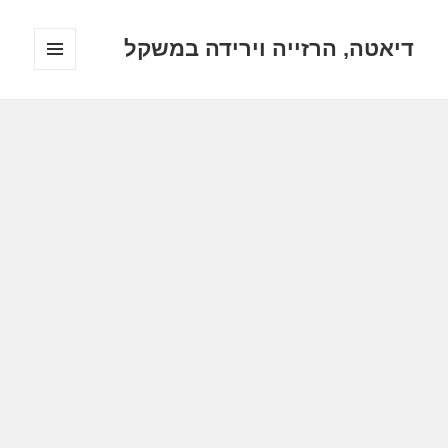
דיאטה, הרזייה וירידה במשקל
תפריטים
ווידג'טים