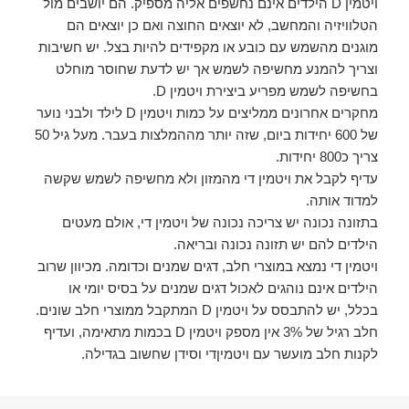
ויטמין D הילדים אינם נחשפים אליה מספיק. הם יושבים מול
הטלוויזיה והמחשב, לא יוצאים החוצה ואם כן יוצאים הם
מוגנים מהשמש עם כובע או מקפידים להיות בצל. יש חשיבות
וצריך להמנע מחשיפה לשמש אך יש לדעת שחוסר מוחלט
בחשיפה לשמש מפריע ביצירת ויטמין D.
מחקרים אחרונים ממליצים על כמות ויטמין D לילד ולבני נוער
של 600 יחידות ביום, שזה יותר מההמלצות בעבר. מעל גיל 50
צריך כ800 יחידות.
עדיף לקבל את ויטמין די מהמזון ולא מחשיפה לשמש שקשה
למדוד אותה.
בתזונה נכונה יש צריכה נכונה של ויטמין די, אולם מעטים
הילדים להם יש תזונה נכונה ובריאה.
ויטמין די נמצא במוצרי חלב, דגים שמנים וכדומה. מכיוון שרוב
הילדים אינם נוהגים לאכול דגים שמנים על בסיס יומי או
בכלל, יש להתבסס על ויטמין D המתקבל ממוצרי חלב שונים.
חלב רגיל של 3% אין מספק ויטמין D בכמות מתאימה, ועדיף
לקנות חלב מועשר עם ויטמיןדי וסידן שחשוב בגדילה.