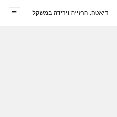
דיאטה, הרזייה וירידה במשקל
תפריטים
ווידג'טים