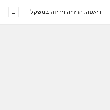
דיאטה, הרזייה וירידה במשקל
תפריטים
ווידג'טים