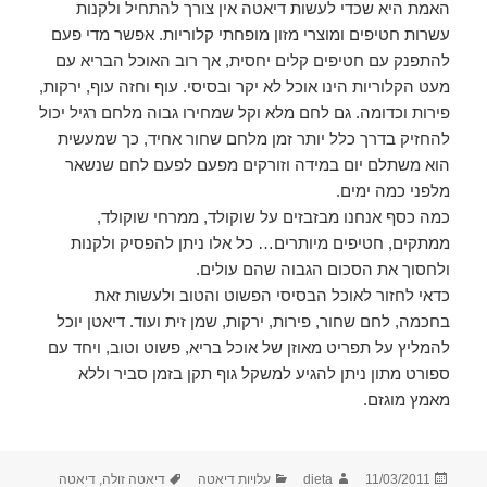
האמת היא שכדי לעשות דיאטה אין צורך להתחיל ולקנות
עשרות חטיפים ומוצרי מזון מופחתי קלוריות. אפשר מדי פעם
להתפנק עם חטיפים קלים יחסית, אך רוב האוכל הבריא עם
מעט הקלוריות הינו אוכל לא יקר ובסיסי. עוף וחזה עוף, ירקות,
פירות וכדומה. גם לחם מלא וקל שמחירו גבוה מלחם רגיל יכול
להחזיק בדרך כלל יותר זמן מלחם שחור אחיד, כך שמעשית
הוא משתלם יום במידה וזורקים מפעם לפעם לחם שנשאר
מלפני כמה ימים.
כמה כסף אנחנו מבזבזים על שוקולד, ממרחי שוקולד,
ממתקים, חטיפים מיותרים… כל אלו ניתן להפסיק ולקנות
ולחסוך את הסכום הגבוה שהם עולים.
כדאי לחזור לאוכל הבסיסי הפשוט והטוב ולעשות זאת
בחכמה, לחם שחור, פירות, ירקות, שמן זית ועוד. דיאטן יוכל
להמליץ על תפריט מאוזן של אוכל בריא, פשוט וטוב, ויחד עם
ספורט מתון ניתן להגיע למשקל גוף תקן בזמן סביר וללא
מאמץ מוגזם.
פורסם
מחבר
קטגוריות
תגיות
11/03/2011
dieta
עלויות דיאטה
דיאטה זולה
,
דיאטה