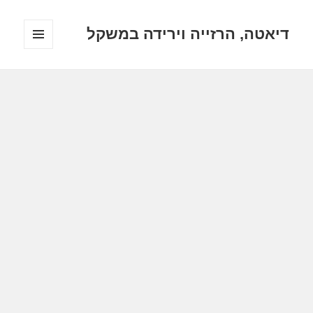
דיאטה, הרזייה וירידה במשקל
תפריטים
ווידג'טים