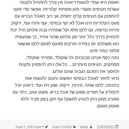
האמת היא שכדי לעשות דיאטה אין צורך להתחיל ולקנות
עשרות חטיפים ומוצרי מזון מופחתי קלוריות. אפשר מדי פעם
להתפנק עם חטיפים קלים יחסית, אך רוב האוכל הבריא עם
מעט הקלוריות הינו אוכל לא יקר ובסיסי. עוף וחזה עוף, ירקות,
פירות וכדומה. גם לחם מלא וקל שמחירו גבוה מלחם רגיל יכול
להחזיק בדרך כלל יותר זמן מלחם שחור אחיד, כך שמעשית
הוא משתלם יום במידה וזורקים מפעם לפעם לחם שנשאר
מלפני כמה ימים.
כמה כסף אנחנו מבזבזים על שוקולד, ממרחי שוקולד,
ממתקים, חטיפים מיותרים… כל אלו ניתן להפסיק ולקנות
ולחסוך את הסכום הגבוה שהם עולים.
כדאי לחזור לאוכל הבסיסי הפשוט והטוב ולעשות זאת
בחכמה, לחם שחור, פירות, ירקות, שמן זית ועוד. דיאטן יוכל
להמליץ על תפריט מאוזן של אוכל בריא, פשוט וטוב, ויחד עם
ספורט מתון ניתן להגיע למשקל גוף תקן בזמן סביר וללא
מאמץ מוגזם.
פורסם
מחבר
קטגוריות
תגיות
11/03/2011
dieta
עלויות דיאטה
דיאטה זולה
,
דיאטה