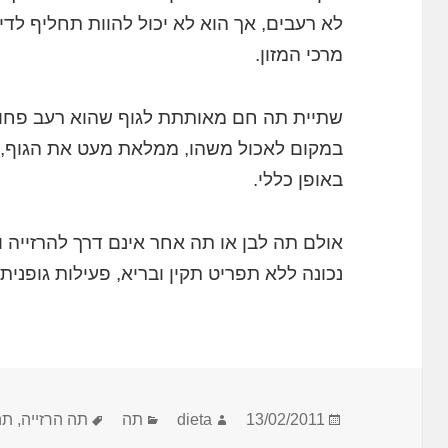
לא רעבים, אך הוא לא יכול להוות תחליף לד
מרכי המזון.
שתיית תה חם מאותתת לגוף שהוא רעב פחו
במקום לאכול משהו, ממלאת מעט את הגוף, ט
באופן כללי.
אולם תה לבן או תה אחר אינם דרך להרזייה ו
נכונה ללא תפריט תקין ובריא, פעילות גופנית 
פורסם
מחבר
קטגוריות
תגיות
13/02/2011
dieta
תה
תה הרזייה
,
תה
בתאריך