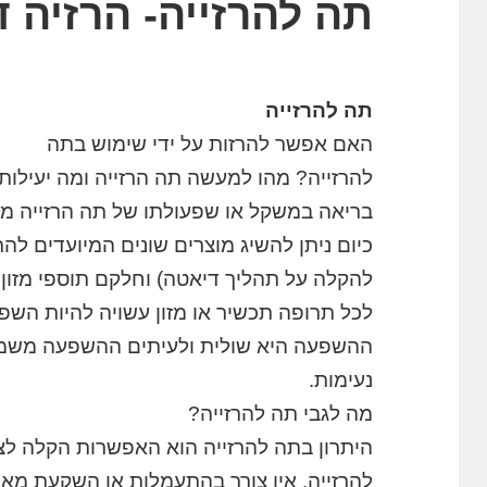
תה להרזייה- הרזיה 
תה להרזייה
האם אפשר להרזות על ידי שימוש בתה
להרזייה? מהו למעשה תה הרזייה ומה יעילו
בריאה במשקל או שפעולתו של תה הרזייה מס
כיום ניתן להשיג מוצרים שונים המיועדים לה
להקלה על תהליך דיאטה) וחלקם תוספי מזון,
לכל תרופה תכשיר או מזון עשויה להיות השפע
ההשפעה היא שולית ולעיתים ההשפעה משמעו
נעימות.
מה לגבי תה להרזייה?
היתרון בתה להרזייה הוא האפשרות הקלה לצר
להרזייה. אין צורך בהתעמלות או השקעת מא