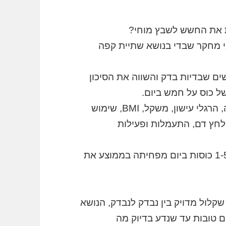
 את החשש לשבץ מוחי?
ן של Stroke מעדכן לגבי מחקר שבדי בנושא שתיית קפה
ר שנמשך 10 שנים ונערך בכ 35000 נשים שבדיות בדק והשווה את הסיכון
ל כוס על חמש ביום.
המחקר שיקלל נתונים שונים כגון הרגלי תזונה, הרגלי עישון, משקל, BMI, שימוש
 לחץ דם, התעמלות ופעילות
תוצאות המחקר הראו ששתיית קפה בכמות 1-5 כוסות ביום מפחיתה בממוצע את
שקלול מדויק בין נבדק לנבדק, הנושא
ם טובות עד שנדע בדיוק מה