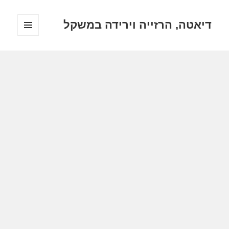
דיאטה, הרזייה וירידה במשקל
תפריטים
ווידג'טים