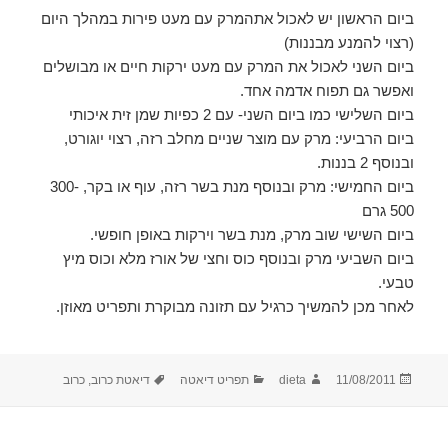
ביום הראשון יש לאכול אתהמרק עם מעט פירות במהלך היום
(רצוי להמנע מבננות)
ביום השני לאכול את המרק עם מעט ירקות חיים או מבושלים
ואפשר גם תפוח אדמה אחד.
ביום השלישי כמו ביום השני- עם 2 כפיות שמן זית איכותי
ביום הרביעי: מרק עם מוצר שניים מחלב רזה, רצוי יוגורט,
ובנוסף 2 בננות.
ביום החמישי: מרק ובנוסף מנת בשר רזה, עוף או בקר, 300-
500 גרם
ביום השישי שוב מרק, מנת בשר וירקות באופן חופשי.
ביום השביעי מרק ובנוסף כוס וחצי של אורז מלא וכוס מיץ
טבעי.
לאחר מכן להמשיך כרגיל עם תזונה מבוקרת ותפריט מאוזן.
פורסם
מחבר
קטגוריות
תגיות
11/08/2011
dieta
תפריט דיאטה
דיאטת כרוב
,
כרוב
בתאריך