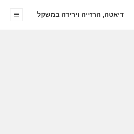
דיאטה, הרזייה וירידה במשקל
תפריטים
ווידג'טים