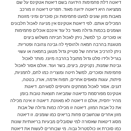
דיאטה דלת פחמימות הידועה בשם דיאטת אטקינס על שם
ממציאה היא דיאטה ידועה מאוד. תפריט דיאטה זו מורכב
מאבות מזון שונים למעט פחמימות וכן סוכרים ומיני מזונות
המכילים אותם. לפי דיאטת אטקינס אין מניעה לאכול חלבונים
ושומנים בכמות גדולה מאוד כל עוד אינכם אוכלים פחמימות
או סוכרים. כך למשל, ניתן לאכול חביתה משלוש ביצים
מטוגנת בהרבה חמאה ולהוסיף לה גבינה צהובה ופטריות.
ניתן להרכיב ארוחה של סטייק גדול מטוגן בחמאה או עשוי
בגריל ולידו סלט גדול מתובל בהרבה מיונז. מותר לאכול
גבינות שמנות, נקניקים, ביצים, בשר ועוד. אולם אסור לאכול
פחמימות וסוכרים, למשל חיטה ומוצריה כמו לחם, לחמניות,
פיתות, עוגות ומאפים אחרים, תפוח אדמה, אורז, בטטה,
דגנים. אסור לאכול ממתקים וחטיפים לסוגיהם. דיאטת
אטקינס מפורסמת כדיאטה שמביאה תוצאות טובות בזמן
מהיר יחסית, אולם זו דיאטה לא מאוזנת. דיאטה זו אינה מכילה
את כל אבות המזון. דיאטה זו מכילה כמות גדולה של אבות
מזון אחרים שנחשבים פחות בריאים כמו שומנים. זו דיאטה
מסוג דיטאות שאסורה למי שסובלים מבעיות בריאותיות שונות
כמו סוכרת או כולסטרול גבוה. מי שבוחרים לעשות את דיאטת