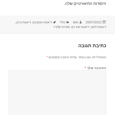
היסודות התיאורטיים שלה.
פורסם
מחבר
קטגוריות
תגיות
20/07/2022
diet
כללי
דיאטת אטקינס
,
דיאטת כרוב
,
בתאריך
דיאטת לחם
,
דיאטת סוג דם
,
ספירת קלוריו
כתיבת תגובה
האימייל לא יוצג באתר.
שדות החובה מסומנים
*
התגובה שלך
*