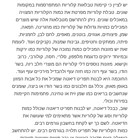
יש לציין כי קיימות טבלאות קלוריות המתפרסמות במקומות
שונים. טבלת קלוריות מפרטת את כמות הקלוריות המצויה
במאכלים שונים. ניתן להתרשם מטבלאות אלה שיש מוצרים
המכילים כמויות גדולות של קלוריות כמו מרגרינה, חמאה,
שמן, פיצוחים, אגוזים, בוטנים, מאפים, לחם לבן, לחמניות,
פיתה, ממתקים וחטיפים, גבינות שמנות, נקניקים ועוד. לעומת
זאת יש מזונות המכילים כמות נמוכה של קלוריות כמו ירקות
ובמיוחד ירוקים כדוגמת מלפפון, סלרי, חסה, קולורבי, כרוב
וקישוא. מזונות נוספים דלי קלוריות הם מוצרי חלב רזה, בשר
הודו, בשר עוף רזה כמו חזה עוף ולהבדיל מירכיים עוף ועוד.
החוכמה היא לבנות תפריט דיאטה שמכיל את כל אבות המזון
באופן מאוזן, וכלל גם חלבונים כמו בשר הודו או ביצה, שומנים
שנחשבים בריאים כמו שמן זית או טחינה, פחמימות הקיימות
בפירות וכולי.
שוב, כבכל דיאטה, יש לבנות תפריט דיאטה שכולל כמות
קלוריות וסוג של קלוריות אשר מתאימים למי שעושה את
הדיאטה. לשם כך יש לקחת בחשבון גורמים רבים.
כמות הקלוריות של תפריט תלויה בגורמים רבים. יש להתחשב
בשאלה האם מדובר באישה או גבר משום שאישה תשרוף