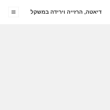
דיאטה, הרזייה וירידה במשקל
תפריטים
ווידג'טים