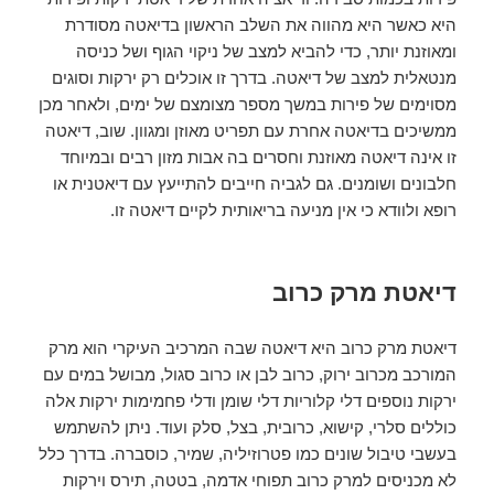
היא כאשר היא מהווה את השלב הראשון בדיאטה מסודרת
ומאוזנת יותר, כדי להביא למצב של ניקוי הגוף ושל כניסה
מנטאלית למצב של דיאטה. בדרך זו אוכלים רק ירקות וסוגים
מסוימים של פירות במשך מספר מצומצם של ימים, ולאחר מכן
ממשיכים בדיאטה אחרת עם תפריט מאוזן ומגוון. שוב, דיאטה
זו אינה דיאטה מאוזנת וחסרים בה אבות מזון רבים ובמיוחד
חלבונים ושומנים. גם לגביה חייבים להתייעץ עם דיאטנית או
רופא ולוודא כי אין מניעה בריאותית לקיים דיאטה זו.
דיאטת מרק כרוב
דיאטת מרק כרוב היא דיאטה שבה המרכיב העיקרי הוא מרק
המורכב מכרוב ירוק, כרוב לבן או כרוב סגול, מבושל במים עם
ירקות נוספים דלי קלוריות דלי שומן ודלי פחמימות ירקות אלה
כוללים סלרי, קישוא, כרובית, בצל, סלק ועוד. ניתן להשתמש
בעשבי טיבול שונים כמו פטרוזיליה, שמיר, כוסברה. בדרך כלל
לא מכניסים למרק כרוב תפוחי אדמה, בטטה, תירס וירקות