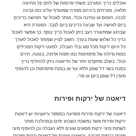
אוכלים כריך המורכב משתי פרוסות של לחם קל מחיטה
מלאה, ומורחים ביניהם ממרח שמועדף עלינו כמו גבינה
לבנה, חומוס או טחינה וכולי. מותר לאכול עד חמישה כריכים
ביום לאישה ועד שבעה כריכים ביום לגבר. המטרה היא
שברגע שמתעורר רעב ניתן לאכול כריך נוסף. כך אפשר לאכול
כריך כל שלוש שעות בערך. חשוב לציין שמותר לאכול לאורך
כל היום ירקות מכל סוג ובלי הגבלה, למעט ירקות המכילים
כמות גדולה של פחמימות כמו תפוח אדמה, בטטה, תירס
וכולי. בשלב מתקדם יותר של הדיאטה ניתן להחליף כריך
במנת בשר דל שומן וללא עור או במנת פחמימות וכן להוסיף
מעדן דל שומן ביום או פרי.
דיאטה של ירקות ופירות
דיאטה של ירקות ופירות מופיעה במספר וריאציות יש דיאטת
ירקות ופירות אשר נמשכת כשבוע ימים ובמהלכה מותר
לשתות מיצי ירקות מסוגים שונים ללא הגבלה וכן להוסיף מיצי
פירות בכמות סבירה. וריאציה אחרת של דיאטת ירקות ופירות