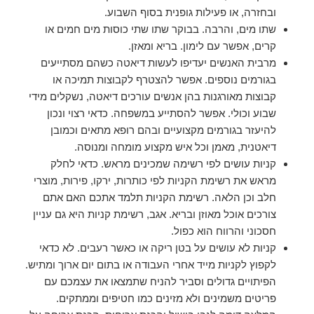
ובחזרה, או פעילות גופנית בסוף השבוע.
שתו מים, והרבה. בבוקר שתו שתי כוסות מים חמים או
קרים, אפשר עם לימון. בריא ומאזן.
מרבית האנשים יעדיפו לעשות דיאטה כשהם מסתייעים
בגורמים נוספים. אפשר להצטרף לקבוצות תמיכה או
קבוצות מאורגנות בהן אנשים עורכים דיאטה, נשקלים מידי
שבוע וכולי. אפשר להסתייע במשפחה. כדאי רצוי ונכון
להיעזר בגורמים מקצועיים ובהם רופא מתאים וכמובן
דיאטנית, מאמן וכל איש מקצוע מומחה ומנוסה.
קניות עושים לפי רשימה שמכינים מראש. כדאי לחלק
מראש את רשימת הקניות לפי כותרות, ירקו, פירות, מוצרי
חלב וכן הלאה. רשימת הקניות תלמד אתכם האם אתם
צורכים אוכל מאוזן ובריא. אגב, רשימת קניות היא גם עניין
חסכוני והרווח הוא כפול.
קניות לא עושים על בטן ריקה או כאשר רעבים. לא כדאי
לקפוץ לקניות מייד אחרי העבודה או בתום יום ארוך ומתיש.
הפיתויים גדולים וסביר להניח שתמצאו את עצמכם עם
פריטים משמינים ולא מזינים כמו חטיפים וממתקים.