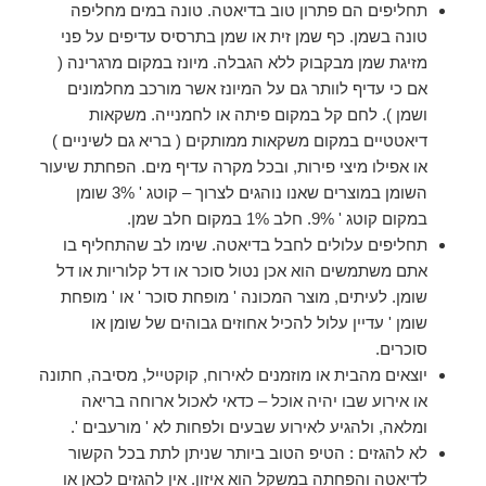
תחליפים הם פתרון טוב בדיאטה. טונה במים מחליפה
טונה בשמן. כף שמן זית או שמן בתרסיס עדיפים על פני
מזיגת שמן מבקבוק ללא הגבלה. מיונז במקום מרגרינה (
אם כי עדיף לוותר גם על המיונז אשר מורכב מחלמונים
ושמן ). לחם קל במקום פיתה או לחמנייה. משקאות
דיאטטיים במקום משקאות ממותקים ( בריא גם לשיניים )
או אפילו מיצי פירות, ובכל מקרה עדיף מים. הפחתת שיעור
השומן במוצרים שאנו נוהגים לצרוך – קוטג ' 3% שומן
במקום קוטג ' 9%. חלב 1% במקום חלב שמן.
תחליפים עלולים לחבל בדיאטה. שימו לב שהתחליף בו
אתם משתמשים הוא אכן נטול סוכר או דל קלוריות או דל
שומן. לעיתים, מוצר המכונה ' מופחת סוכר ' או ' מופחת
שומן ' עדיין עלול להכיל אחוזים גבוהים של שומן או
סוכרים.
יוצאים מהבית או מוזמנים לאירוח, קוקטייל, מסיבה, חתונה
או אירוע שבו יהיה אוכל – כדאי לאכול ארוחה בריאה
ומלאה, ולהגיע לאירוע שבעים ולפחות לא ' מורעבים '.
לא להגזים : הטיפ הטוב ביותר שניתן לתת בכל הקשור
לדיאטה והפחתה במשקל הוא איזון. אין להגזים לכאן או