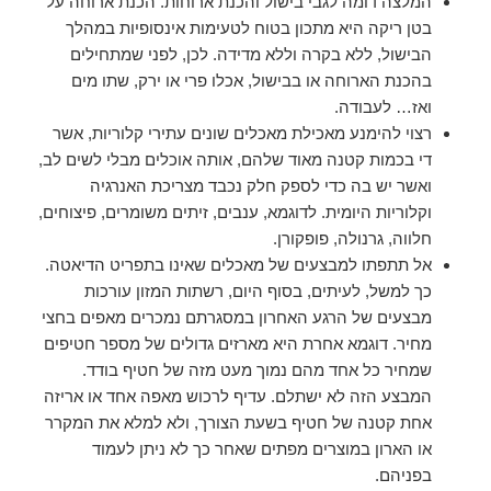
המלצה דומה לגבי בישול והכנת ארוחות. הכנת ארוחה על
בטן ריקה היא מתכון בטוח לטעימות אינסופיות במהלך
הבישול, ללא בקרה וללא מדידה. לכן, לפני שמתחילים
בהכנת הארוחה או בבישול, אכלו פרי או ירק, שתו מים
ואז… לעבודה.
רצוי להימנע מאכילת מאכלים שונים עתירי קלוריות, אשר
די בכמות קטנה מאוד שלהם, אותה אוכלים מבלי לשים לב,
ואשר יש בה כדי לספק חלק נכבד מצריכת האנרגיה
וקלוריות היומית. לדוגמא, ענבים, זיתים משומרים, פיצוחים,
חלווה, גרנולה, פופקורן.
אל תתפתו למבצעים של מאכלים שאינו בתפריט הדיאטה.
כך למשל, לעיתים, בסוף היום, רשתות המזון עורכות
מבצעים של הרגע האחרון במסגרתם נמכרים מאפים בחצי
מחיר. דוגמא אחרת היא מארזים גדולים של מספר חטיפים
שמחיר כל אחד מהם נמוך מעט מזה של חטיף בודד.
המבצע הזה לא ישתלם. עדיף לרכוש מאפה אחד או אריזה
אחת קטנה של חטיף בשעת הצורך, ולא למלא את המקרר
או הארון במוצרים מפתים שאחר כך לא ניתן לעמוד
בפניהם.