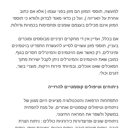
למעשה, תוספי המזון הם מזון בפני עצמו ( אלא אם כתוב
אחרת על האריזה ), ועל כן כדאי מאוד לבדוק ולוודא כי תוספי
המזון אינם מכילים בעצמם שומנים ופחמימות בכמויות גדולות.
אם בכלל, ועדיין אין די מחקרים רציניים מבוססים ומוכרים
בעניין, תוספי מזון עשויים לסייע להעשרת התפריט בויטמינים
ומינרלים, רק כאשר ואם הויטמינים והמינרלים חסרים בגוף.
כמובן שאת הויטמינים והמינרלים ניתן לקבל ישירות מתוך
המאכלים שאנו אוכלים, ובמיוחד פירות וירקות, מוצרי בשר,
דגנים וכולי.
ניתוחים וטיפולים קוסמטיים להרזייה
התפתחות הרפואה והטכנולוגיה מציעים היום מגוון של
ניתוחים וטיפולים קוסמטיים ואחרים, על מנת להפחית
במשקל ולשפר את המראה החיצוני.
ניתוחים שונים ופרוצדורות כירורגיות כוללים : ניתוח הצרת
קיבה, ניתוח מעקף קיבה, ניתוח טבעת, שאיבת שומן, ניתוח