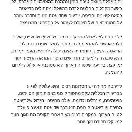
זה מוגבלת מעצם טיבה בזמן ונתמכת במוטיבציה מוגברת. לכן
כאשר מקבלים החלטה לרדת במשקל ומתחילים בדיאטת
כסאח קיצונית וחריפה, יודעים שהדיאטה זמנית והדבר שומר
על המוטיבציה ועל היכולת לשמור על התפריט המצומצם.
קל יחסית לא לאכול ממתקים במשך שבוע או שבועיים, אולם
בלתי אפשרי להמנע ממוצר מסוים למשך שנים רבות. לכן
הדיאטה הקיצונית והמהירה אינה יכולה להחזיק מעמד זמן רב
והיא טובה רק למקרים הדורשים שיפור המראה החיצוני תוך
זמן קצר, בידיעה שלטווח הארוך היא מסוכנת או עלולה לגרום
להשמנה.
לדיאטה מהירה יש חסרונות רבים, והיא עלולה לפגוע
בבריאות הכללית עקב מחסור קיצוני באבות מזון מסוימים,
בויטמינים, מינרלים וכדומה. אולם החיסרון הגדול של דיאטה
מהירה או דיאטה קיצונית הוא בכך שדיאטה זו אינה פועלת
לטווח הארוך ובמקרים רבים מאוד אחרי תקופת מה הגוף חוזר
למשקלו הקודם ואף יותר.