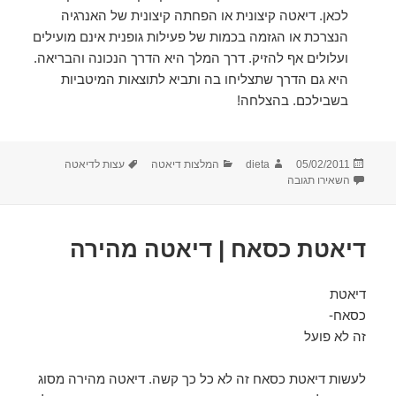
לכאן. דיאטה קיצונית או הפחתה קיצונית של האנרגיה
הנצרכת או הגזמה בכמות של פעילות גופנית אינם מועילים
ועלולים אף להזיק. דרך המלך היא הדרך הנכונה והבריאה.
היא גם הדרך שתצליחו בה ותביא לתוצאות המיטביות
בשבילכם. בהצלחה!
פורסם
מחבר
קטגוריות
תגיות
05/02/2011
dieta
המלצות דיאטה
עצות לדיאטה
בתאריך
עבור עוד המלצות לדיאטה
השאירו תגובה
דיאטת כסאח | דיאטה מהירה
דיאטת
כסאח-
זה לא פועל
לעשות דיאטת כסאח זה לא כל כך קשה. דיאטה מהירה מסוג