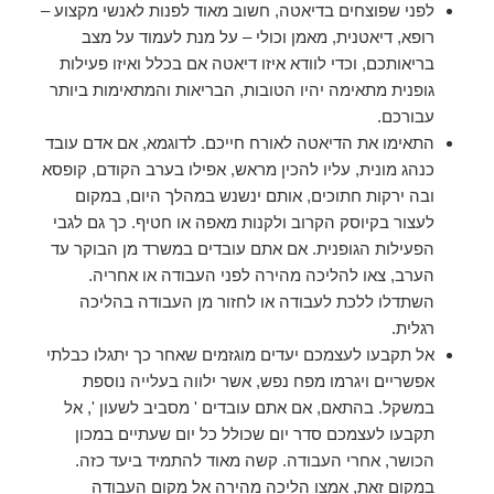
לפני שפוצחים בדיאטה, חשוב מאוד לפנות לאנשי מקצוע –
רופא, דיאטנית, מאמן וכולי – על מנת לעמוד על מצב
בריאותכם, וכדי לוודא איזו דיאטה אם בכלל ואיזו פעילות
גופנית מתאימה יהיו הטובות, הבריאות והמתאימות ביותר
עבורכם.
התאימו את הדיאטה לאורח חייכם. לדוגמא, אם אדם עובד
כנהג מונית, עליו להכין מראש, אפילו בערב הקודם, קופסא
ובה ירקות חתוכים, אותם ינשנש במהלך היום, במקום
לעצור בקיוסק הקרוב ולקנות מאפה או חטיף. כך גם לגבי
הפעילות הגופנית. אם אתם עובדים במשרד מן הבוקר עד
הערב, צאו להליכה מהירה לפני העבודה או אחריה.
השתדלו ללכת לעבודה או לחזור מן העבודה בהליכה
רגלית.
אל תקבעו לעצמכם יעדים מוגזמים שאחר כך יתגלו כבלתי
אפשריים ויגרמו מפח נפש, אשר ילווה בעלייה נוספת
במשקל. בהתאם, אם אתם עובדים ' מסביב לשעון ', אל
תקבעו לעצמכם סדר יום שכולל כל יום שעתיים במכון
הכושר, אחרי העבודה. קשה מאוד להתמיד ביעד כזה.
במקום זאת, אמצו הליכה מהירה אל מקום העבודה