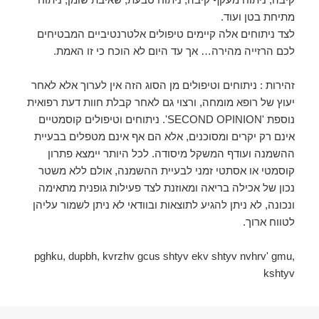
מתיחת בטן ועוד.
לצד ניתוחים אלה קיימים טיפולים אלטרנטיביים המבטיחים
לכם הרזייה מהירה… אך עד היום לא הוכח כי זו האמת.
זהירות : ניתוחים וטיפולים מן הסוג הזה אין לערוך אלא לאחר
יעוץ של רופא מומחה, ורצוי גם לאחר קבלת חוות דעת רפואית
נוספת 'SECOND OPINION'. ניתוחים וטיפולים קוסמטיים
אינם רק יקרים ומסוכנים, אלא הם אף אינם מטפלים בבעיית
ההשמנה ועודף המשקל מיסודה. לכל היותר יימצא פתרון
קוסמטי או אסתטי זמני לבעיית ההשמנה, אולם ללא משטר
נכון של אכילה בריאה ומאוזנת לצד פעילות גופנית מתאימה
ונכונה, לא ניתן להגיע לתוצאות ובוודאי לא ניתן לשמור עליהן
לטווח ארוך.
pghku, dupbh, kvrzhv gcus shtyv ekv shtyv nvhrv' gmu,
kshtyv