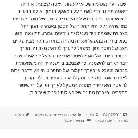
ישנה דעה מוטעית שכדאי לעשות דיאטה קיצונית ואחריה
דיאטה מתונה כדי לשמור על המשקל הנמוך, אולם הבעייה
היא שכאשר הגוף נמצא לפתע במצב קיצוני של חוסר קלוריות
כמו שהיה רגיל, יחל תהליך של חסכון באנרגיה והגוף יחל
בצבירת שומנים מיד כשאלו יהיו זמינים עבורו. התוצאה- קושי
כפול בירידה במשקל ועלייה מהירה בחזרה. הגוף מבין שקיים
מצב של חוסר מזון ומתחיל להערך לקראת מצב זה. הדרך
הטובה ביותר של הגוף לשמור אנרגיה היא על ידי אגירת שומן-
דבר הגורם להשמנה. כך שבמצב בו ישנה ירידה משמעותית
בכמות האוכל או בערך הקלורי של התפריט היומי, הדבר יגרום
לאגירת שומן, השמנה ונזק לדיאטות עתידיות. לכן הדרך
לדיאטה היא ירידה מתונה במשקל לאורך זמן על ידי שיפור
התפריט והגברה מתונה של פעילות גופנית ואירובית.
פורסם
מחבר
קטגוריות
תגיות
04/02/2011
dieta
המלצות דיאטה
,
סוגי דיאטה
דיאטה
בתאריך
עבור דיאטת כסאח | דיאטה מהירה
מהירה
,
דיאטת כסאח
השאירו תגובה