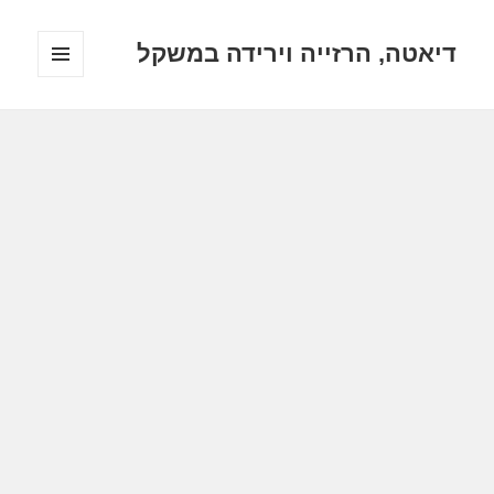
דיאטה, הרזייה וירידה במשקל
תפריטים
ווידג'טים