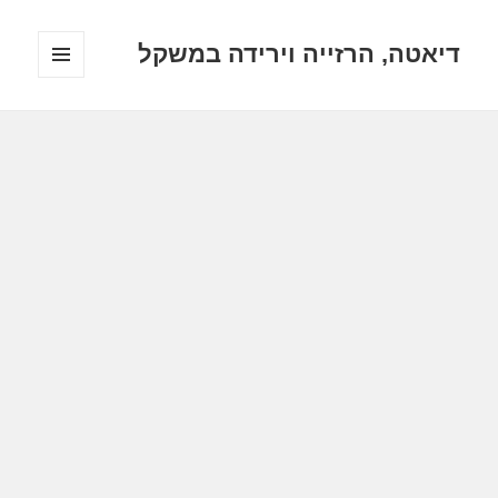
דיאטה, הרזייה וירידה במשקל
תפריטים
ווידג'טים