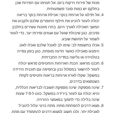
מנות של פירות וירקות ביום. אל תגזימו עם הפירות שכן
בחלקם יש כמות סוכר משמעותית.
אל תדלגו על ארוחת בוקר: אכילת ארוחת בוקר בריאה
יכולה לעזור להניע את חילוף החומרים שלכם ולקבוע את
המשך האכילה לאורך היום. בחרו מזונות עשירים בחלבון
וסיבים, כגון שיבולת שועל עם אגוזים ופירות יער, כדי לעזור
לשמור על תחושת שובע.
אכלו בתשומת לב: שימו לב לאוכל שלכם ואכלו לאט.
הימנעו מאכילה כאשר הדעה מוסחת, כגון בזמן צפייה
בטלוויזיה או גלישה במדיה החברתית.
תכננו מראש: הכנת הארוחות והחטיפים מראש יכולה
לעזור להישאר במסלול נכון ובחפיפה עם תוכנית הירידה
במשקל. שקלו לארוז ארוחות בריאות וחטיפים לקחת
כשנמצאים בדרכים.
שינה מספקת: שינה מספקת חשובה לבריאות הכללית,
והיא יכולה גם לעזור בירידה במשקל. כוונו ל-7-9 שעות
שינה בלילה כדי לתמוך במאמצי ההרזיה.
מצאו דרכים להפחתת מתח: מתח כרוני עלול להוביל
לאכילת יתר, ולכן חשוב למצוא דרכים להתמודד עם מתח.