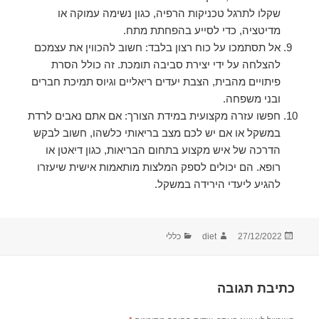
שקלו לתרגל טכניקות הרפיה, כגון נשימה עמוקה או
מדיטציה, כדי לסייע בהפחתת מתח.
אל תסתמכו על כוח רצון בלבד: חשוב להכווין את עצמכם
להצלחה על ידי יצירת סביבה תומכת. זה כולל הסרת
פיתויים מהבית, הצבת יעדים ריאליים וגיוס תמיכת חברים
ובני משפחה.
חפשו עזרה מקצועית במידת הצורך: אם אתם נאבים לרדת
במשקל או אם יש לכם מצב בריאותי כלשהו, חשוב לבקש
הדרכה של איש מקצוע בתחום הבריאות, כגון דיאטן או
רופא. הם יכולים לספק המלצות מותאמות אישית שיעזרו
להגיע ליעדי הירידה במשקל.
פורסם
מחבר
קטגוריות
27/12/2022
diet
כללי
בתאריך
כתיבת תגובה