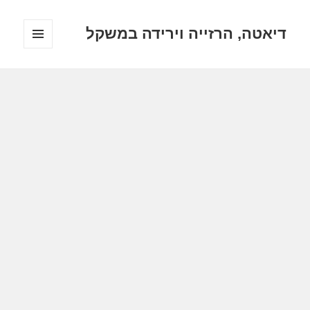
דיאטה, הרזייה וירידה במשקל
תפריטים
ווידג'טים