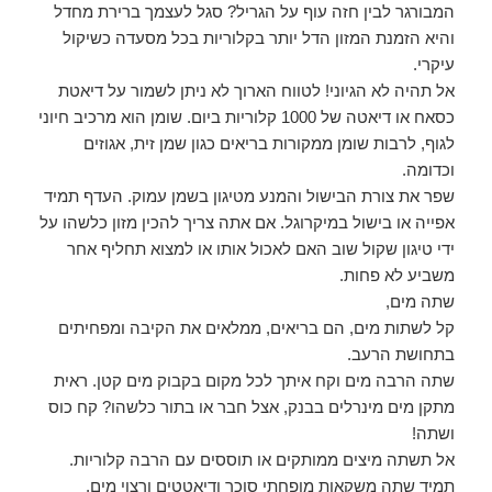
המבורגר לבין חזה עוף על הגריל? סגל לעצמך ברירת מחדל
והיא הזמנת המזון הדל יותר בקלוריות בכל מסעדה כשיקול
עיקרי.
אל תהיה לא הגיוני! לטווח הארוך לא ניתן לשמור על דיאטת
כסאח או דיאטה של 1000 קלוריות ביום. שומן הוא מרכיב חיוני
לגוף, לרבות שומן ממקורות בריאים כגון שמן זית, אגוזים
וכדומה.
שפר את צורת הבישול והמנע מטיגון בשמן עמוק. העדף תמיד
אפייה או בישול במיקרוגל. אם אתה צריך להכין מזון כלשהו על
ידי טיגון שקול שוב האם לאכול אותו או למצוא תחליף אחר
משביע לא פחות.
שתה מים,
קל לשתות מים, הם בריאים, ממלאים את הקיבה ומפחיתים
בתחושת הרעב.
שתה הרבה מים וקח איתך לכל מקום בקבוק מים קטן. ראית
מתקן מים מינרלים בבנק, אצל חבר או בתור כלשהו? קח כוס
ושתה!
אל תשתה מיצים ממותקים או תוססים עם הרבה קלוריות.
תמיד שתה משקאות מופחתי סוכר ודיאטטים ורצוי מים.