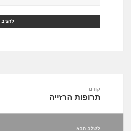
ניווט
קודם
תרופות הרזייה
הפוסט
הקודם:
לשלב הבא