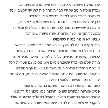
לו השפעה משמעותית על הרזייה ואינו גורם לנזקים, כבר
נבדק ונוסה היטב על ידי חברות התרופות להן יש תקציבי ענק
ואינטרס כלכלי ברור למצוא תרופת פלא להרזייה.
לכן יש להתיחס מאוד בזהרות לתרופות ממקור לא ברור,
והעובדה שמישהו מספר לכם שהתרופה הועילה לו והוא ירד
במשקל תוך זמן קצר וכדומה, אינה משנה שום דבר.
טבעי לא אומר בטוח לשימוש
בכל מקרה חובה להיוועץ ברופא המכיר את מצבך הרפואי
טרם תחילת שימוש בתרופות הרזייה. גם תרופות העשויות
לכאורה ממוצרים טבעיים עלולות להזיק. המילה טבעי אינה
מילת קסם האומרת שמוצר מסוים אינו מסוכן. גם פטריות רעל
או צמח ההרדוף הרעיל הינם מוצרים טבעיים אך מסוכנים.
הנקודה החשובה הינה מה החומר הפעיל בתרופה, מה שיטת
עבודתו ומה תופעות הלוואי הידועות.
כיום ישנן תרופות רבות אשר שימשו במקור כתרופות
פסיכיאטריות למקרים שונים. תרופה כמו 'טופמקס' לדוגמא
עשויה לפגוע בתחושת הרעב ולהועיל בתהליך הדיאטה. אולם
במקבל עלולות להיות לה תופעות לוואי שונות שעשויות גם