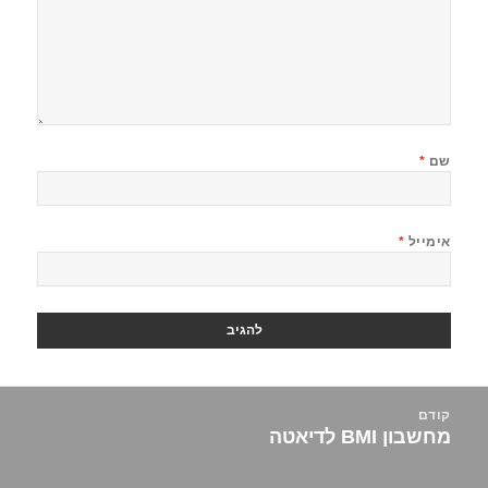
שם
*
אימייל
*
יווט
קודם
מחשבון BMI לדיאטה
הפוסט
הקודם: