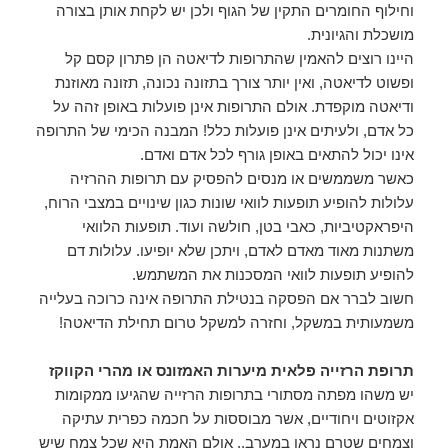
וחילוף החומרים התקין של הגוף ולכן יש לקחת אותן בצורה
מושכלת והגיונית.
היינו רוצים להאמין שהתרופות לדיאטה הן פתרון קסם קל
ופשוט לדיאטה, ואין יותר צורך בתזונה נכונה, תזונה מאוזנת
ודיאטה מוקפדת. אולם התרופות אינן פועלות באופן זהה על
כל אדם, ולעיתים אינן פועלות כלל! המבנה הכימי של התרופה
אינו יכול להתאים באופן גורף לכל אדם ואדם.
כאשר משממשים או מנסים להפסיק עם תרופות ההרזיה
עלולות להופיע תופעות לוואי שונות כגון שינויים במצבי הרוח,
היפראקטיביות, כאבי בטן, חולשה ועוד. תופעות הלוואי
משתנות מאוד מאדם לאדם, ויתכן שלא יופיעו. עלולות דם
להופיע תופעות לוואי המסכנות את המשתמש.
חשוב לברר אם הפסקה בנטילת התרופה אינה כרוכה בעלייה
משמעותית במשקל, וחזרה למשקל טרום תחילת הדיאטה!
תרופת הרזייה פלאית מיערות האמזונס או מהרי הקווקז
יש משהו מפתה מסתורי בתרופות הרזייה שהגיעו ממקומות
אקזוטים ויחודיים, אשר מבוססות על חכמה כפרית עתיקה
וצמחים שטרם נראו במערב.. אולם האמת היא שכל צמח שיש