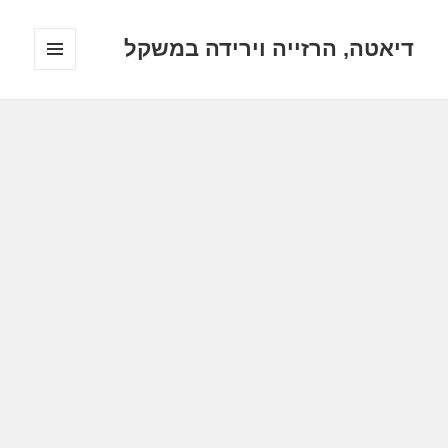
דיאטה, הרזייה וירידה במשקל
תפריטים
ווידג'טים