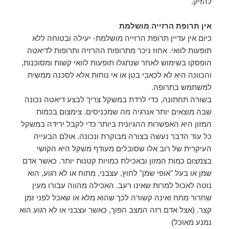
להזיק.
אין תרופת הרזייה מושלמת
כיום אין עדיין תרופת הרזייה מושלמת- יעילה ובטוחה ללא
תופעות לוואי. אחוז ניכר מתרופות ההרזיה ותרופות לדיאטה
הופסקו בשימוש לאחר שנתגלו תופעות לוואי קשות ומסוכנות,
והכוונה היא לא לכאבי בטן או אי נוחות אלא לסכנה ממשית
למשתמש בתרופה.
בשורה תחתונה, כדי לרדת במשקל צריך לבצע דיאטה נכונה
שבה מוצאים יותר אנרגיה מה שמכניסים. צימצום בכמות
המזון היא האפשרות ההגיונית ביותר כדי לקבל ירידה במשקל
כל עוד הדבר נעשה בצורה מבוקרת ונכונה. אולם הבעייה
העיקרית של רוב אלו שסובלים מעודף משקל היא הקושי
בצמצום כמות המזון ובאכילת כמויות קטנות יותר. כאשר אדם
שמן או בעל "אופי שמן" לחוץ, עצבני, מתוח או לא רגוע, הוא
נוטה לאכול למרות שאינו רעב. האכילה מהווה עבורו מעין
שחרור מתח ואינה קשורה לכך שהוא מלא או שאכל לפני זמן
קצר. (אצל אדם רזה המצב הפוך, כאשר עצבני או לא רגוע הוא
נמנע מאוכל)