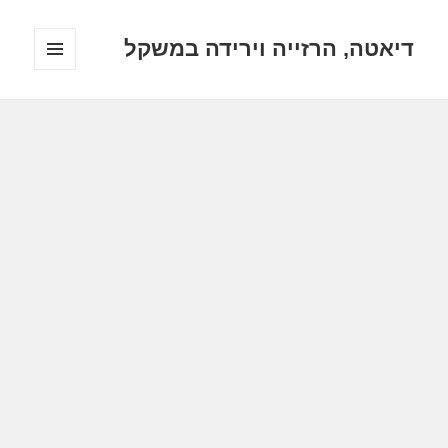
דיאטה, הרזייה וירידה במשקל
תפריטים
ווידג'טים