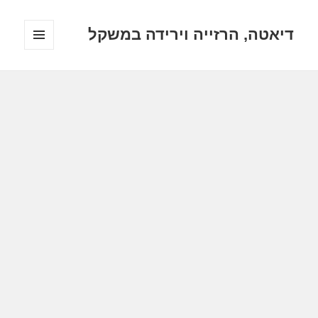
דיאטה, הרזייה וירידה במשקל
תפריטים
ווידג'טים