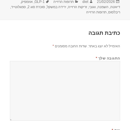
פורסם
מחבר
קטגוריות
תגיות
21/02/2026
diet
תרופות הרזייה
GLP-1
,
אוזמפיק
,
בתאריך
דיאטה
,
השמנה
,
ווגובי
,
זריקות הרזייה
,
ירידה במשקל
,
סוכרת סוג 2
,
סמגלוטייד
,
ריבלסוס
,
תרופות הרזייה
כתיבת תגובה
האימייל לא יוצג באתר.
שדות החובה מסומנים
*
התגובה שלך
*