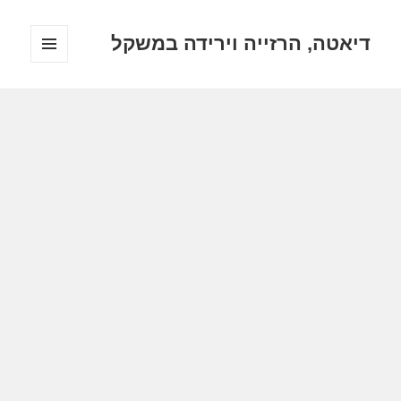
דיאטה, הרזייה וירידה במשקל
תפריטים
ווידג'טים