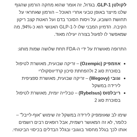
לקולטן GLP-1
. בגדול, זה אומר שהוא מחקה הורמון שהגוף
שלנו מייצר באופן טבעי אחרי האוכל – הורמון שאחראי על
תחושת השובע, על ויסות הסוכר בדם ועל האטת קצב ריקון
הקיבה. הדמיון המבני שלו ל-GLP-1 האנושי הוא כ-94%, מה
שמאפשר לו לפעול בצורה יעילה מאוד.
התרופה מאושרת על ידי ה-FDA תחת שלושה שמות מותג:
אוזמפיק (Ozempic)
– זריקה שבועית, מאושרת לטיפול
בסוכרת סוג 2 ולהפחתת סיכון קרדיווסקולרי
וגובי (Wegovy)
– זריקה שבועית, מאושרת ספציפית
לירידה במשקל
ריבלסוס (Rybelsus)
– טבלייה יומית, מאושרת לטיפול
בסוכרת סוג 2
שימו לב שאוזמפיק לירידה במשקל זה שימוש "אוף-לייבל" –
כלומר, לא זה המאושר רשמית, אבל רופאים רבים רושמים
אותו לכך בגלל מחסור בווגובי ובגלל הבדלים בכיסוי הביטוחי.