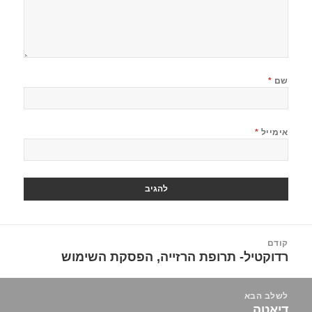
שם
*
אימייל
*
יווט
קודם
רדוקטיל- תרופת הרזייה, הפסקת השימוש
הפוסט
הקודם:
לשלב הבא
דיאטה
הפוסט