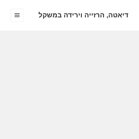
דיאטה, הרזייה וירידה במשקל
תפריטים
ווידג'טים