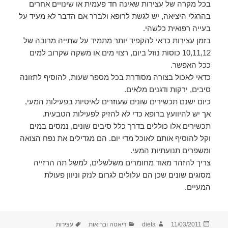
בכל מקרה של עצירות שאינה חד פעמית או שינויים אחרים
בהרגלי היציאה, יש לגשת לרופא ולברר אם הדבר לא מעיד על
בעייה רפואית כלשהי.
בזמן עצירות כדאי להקפיד יותר מתמיד על שתייה מרובה של
10,11,12 כוסות נוזל ביום, רצוי מים או משקה שקרוב למים
ככל האפשר.
כדאי לאכול בצורה מסודרת בכל מספר שעות, להוסיף לתזונה
סיבים, ירקות ודגנים מלאים.
כיום ישנם תכשירים שונים שעוזרים לאיטיות בפעילות המעי,
אך יש להיוועץ ברופא כדי לא להזיק לפעילות הטבעית.
תכשירים אלו כוללים בדרך כלל סיבים שונים, נמסים במים
וקל להוסיף אותם לאוכל מדי יום. הם מגדילים את נפח הצואה
ומשפרים תנועתיות המעי.
צריך להזהר מאוד מחומרים משלשלים, למשל תה הרזייה
מסוגים שונים שכן הם עלולים לגרום לנזק וניוון פעולת
המעיים.
פורסם
מחבר
קטגוריות
תגיות
11/03/2011
dieta
דיאטה ובריאות
עצירות