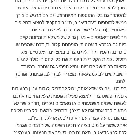
באופן משמעותי על כמות הקלוריות המקורית של המנה, מה
שופך לבעייתי במיוחד בעת דיאטה או תוכנית הרזיה. אפשר
להסתדר גם בלי התוספות המיותרות, וגם אם מרגישים צורך
ממשי לתוספות בעת דיאטה, חשוב להקפיד למצוא תחליפים
דיאטטיים (מיוקל למשל, שמן זית) ולצמצם בכמויות.
תחליפים דיאטטיים – מגוון גדול של משקאות ומזונות קיים
כיום גם בגרסא דיאטטית, מופחתת קלוריות, דלת שומנים או
סוכרים. תקפידו להחליף מוצרים במוצרים דיאטטיים, ואל
תזלזלו. כמות הקלוריות היומית שתוכלו לחסוך יכולה להגיע
למאות רבות של קלוריות, והיא תפתיע גם אתכם. במיוחד
חשוב לשים לב למשקאות, מוצרי חלב (חלב, גבינות, יוגורט)
ולחם.
ספורט – גם מי שלא אוהב, יכול להתרגל ולגלות עניין בפעילות
גופנית. פשוט צריך למצוא פעילות גופנית שלא מחייבת אתכם
לעשות שינוים משמעותיים או מאמצים ניכרים (חדר כושר לא
מתאים לכל אחד וגם לא ריצה). תתחילו במשהו קל כמו הליכה
במקום נסיעה קצרה עם האוטו לבנק או לקניון וכיו"ב.
איך לשמור על מוטיבציה ? תכינו רשימה של הדברים שגרמו
לכם לבצע דיאטה. האם זה רצון לשפר את הביטחון העצמי ?