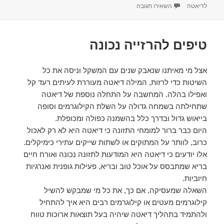
בתאריך
עבור טיפים למי שרוצה לרזות
לדיאטה
השאירו תגובה
טיפים להרזייה נכונה
אצל מי מאיתנו שנאבק שנים עם המשקל וניסה את כל
השיטות כדי לרזות, המילה דיאטה מעוררת לעיתים רעד קל
ואפילו בהלה. המחשבה על התחלה נוספת של דיאטה
שתחילתה בשמחה גדולה על השלת הקילוגרמים וסופה
בייאוש גדול ובדרך כלל בהשמנה כפולה ומכופלת.
היום כבר ברור למומחי התזונה כי דיאטה היא לא רק לאכול
כרוב, לוותר על המתוקים או לשתות שייקים עתירי כימיקלים.
אלו יודעים כי דיאטה היא המודעות לתזונה נכונה ואורח חיים
בריא שמתבסס על אוכל טוב ובריא, פעילות גופנית ואנרגיות
חיוביות.
השאלה שמעסיקה, אם כך, את כל מי שמבקש להשיל
קילוגרמים מעטים או קילוגרמים רבים היא איך להתחיל
ולהתמיד בתהליך דיאטה שיהיה בעל תוצאות ארוכות טווח