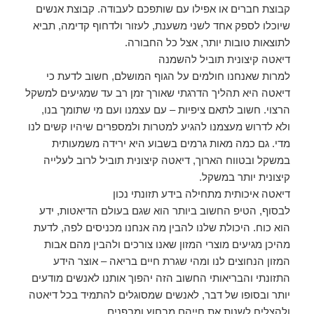
קבוצת חברים או אפילו עם שותפכם לעבודה. קבוצת אנשים
שיוכלו לספק אחד לשני משענת, לעזור ולדחוף קדימה, תביא
לתוצאות טובות יותר, אצל כל החבורה.
דיאטה קיצונית תוביל להשמנה
למרות שאנחנו חולמים על הגוף המושלם, חשוב לדעת כי
דיאטה היא תהליך הדרגתי שאורך זמן רב עד שמגיעים למשקל
הרצוי. חשוב לתאם ציפיות – עם עצמנו ועם מי שתומך בנו,
ולא לדרוש מעצמנו להגיע למטרות ולמספרים שיהיו קשים לנו
מדי. גם כמה מאות גרמים בשבוע היא ירידה משמעותית
במשקל ובטווח הארוך, דיאטה קיצונית תוביל לרוב לעלייה
קיצונית יותר במשקל.
דיאטה איכותית מתחילה בידע תזונתי נכון
לבסוף, הטיפ החשוב ביותר הוא שגם בעולם הדיאטות, ידע
הוא כוח. היכולת שלנו להבין מה אנחנו מכניסים לפה, לדעת
מהיכן מגיעים מוצרי המזון שאנו צורכים ולהבין מהם אבות
המזון הנחוצים לנו ומהי שגרת חיים בריאה – אוצר הידע
התזונתי והבריאותי החשוב הזה יהפוך אותנו לאנשים מודעים
יותר ובסופו של דבר, לאנשים שמסוגלים להתמיד בכל דיאטה
ולהצליח לשנות את חייהם מבחוץ ומבפנים.