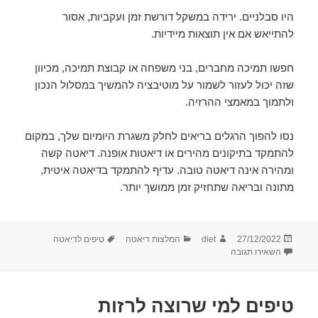
היו סבלניים. ירידה במשקל דורשת זמן ועקביות, אסור
להתייאש אם אין תוצאות מיידיות.
חפשו תמיכה מחברים, בני משפחה או קבוצת תמיכה, מכיוון
שזה יכול לעזור לשמור על מוטיבציה להמשיך במסלול הנכון
ולתמוך במאמצי ההרזיה.
נסו להפוך הרגלים בריאים לחלק משגרת היומיום שלך, במקום
להתמקד בתיקונים מהירים או דיאטות אופנה. דיאטה קשה
ומהירה אינה דיאטה טובה. עדיף להתמקד בדיאטה איטית,
מתונה ובריאה שתחזיק זמן ממושך יותר.
פורסם
מחבר
קטגוריות
תגיות
27/12/2022
diet
המלצות דיאטה
טיפים לדיאטה
בתאריך
עבור 15 טיפים לירידה במשקל
השאירו תגובה
טיפים למי שרוצה לרזות