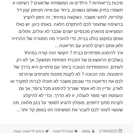
סיבות בריאותיות ? הילדים או המשפחה שדואגים ? רשימה זו
תשמרו בתיק שאתם נושאים, ביחד עם איזה חטיפון קטן דל
קלוריות, לרגעי משבר. כשקשה במיוחד, זה הזמן להציץ
ברשימה שתעזור לכם להתקדם הלאה. באותו כיוון, יש כאלו
המוציאים מהארון מכנסיים ישנים שכבר לא עולים, ותולים
אותם במקום בולט בבית, כדי להזכיר מה המטרה של ההרזיה
ולאן אתם רוצים להגיע עם הדיאטה…
איך להימנע מפיתויים בבית ? הקושי הזה קורה במיוחד
בשלבים הראשונים של תוכנית הפחתת המשקל, אך לא רק.
לעתים, ההתמודדות הטובה ביותר עם פיתויים היא בדרך של
הימנעות. מה הכוונה ? לא לקנות מזונות וחטיפים שיהרסו
לכם את הדיאטה כדי שבזמן משבר לא תוכלו לברוח למקרר או
לארון. עדיין זה לא אומר שצריך להימנע מכל צ'ופר, אך גם
העמסת חצי סופר לעגלה, זו לא הדרך. וכדי לא להיקלע
לקניות מתוך דחפים, מומלץ להגיע לסופר על בטן מלאה, מה
שעשוי לעזור לכם לעבור את המשימה הזו באופן קל יותר…
פורסם
מחבר
קטגוריות
תגיות
27/04/2015
dieta
עצות לדיאטה
טיפים לדיאטה
,
עצות