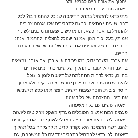
ויהפוך את אורח חיינו לבריא יותר.
דיאטה מתחילים ברגע הנכון
מתי כדאי להתחיל בתהליך דיאטה שנוכל להתמיד בו? לכל
דבר יש עיתוי מתאים וכך גם לתהליכים אלו. אנחנו צריכים
להתחיל בדיאטה כשאנחנו מרגישים שאנחנו מוכנים לשינוי
אמיתי, בעלי כוח רצון ואמונה שנוכל להצליח ולהתמיד, אנחנו
חדורי מוטיבציה ומבינים את כל ההשלכות של שינוי באורח
החיים.
אם עברנו משבר גדול, כמו פרידה או אובדן, אם אנחנו נמצאים
בין עבודות או עוברים תהליך של שינוי בתחומים אחרים
בחיים, כדאי לדחות התחלתה של דיאטה לזמן בו נוכל
להקדיש מחשבה ולהתחיל דף חדש בצורה נקייה ולא מתוך
חוסר יציבות. חוסר יציבות רגשית, חומרית או כספית ישבשו
את סיכוי ההצלחה של כל דיאטה.
דיאטה עושים עם כל המשפחה
פעמים רבות אנשים הסובלים מעודף משקל מחליטים לעשות
דיאטה ולשנות את אורח חייהם מבלי לשתף בכך את הקרובים
להם. רשת התמיכה היא נקודה קריטית להצלחה בכל תהליך
דיאטה ולכן כדאי להתחיל בתהליך יחד עם כל המשפחה, עם