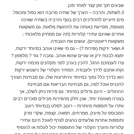
שבעים תוך זמן קצר לאחר מכן.
3.לשתות, והרבה – הערך של שתיה מרובה הוא כפול ומכופל.
מים חיוניים לתהליכים רבים בגוף והרביה בשתיה שאינה
מוגזמת, מסייעת באותה עת להרגשת מלאות. גם משקאות
אחרים שאינם עתירי קלוריות (תה עם ממתיק מלאכותי ;
משקאות דיאטטיים), עושים את העבודה.
4.ושאר ירקות (ופירות ?) – גם מי שאינו אוהב במיוחד ירקות,
ימצא לבטח ירק או שניים שהוא אוהב. גמבה ? גזר ? מלפפון ?
צרו לעצמכם הרגל, להכין בערב לפני מקלונים מכמה ירקות,
וקחו אתכם לדרך ולעבודה. המחיר הקלורי של נישנוש ירקות
הוא בדרך כלל נמוך במיוחד והיתרונות שלו, גם מבחינת הצורך
להכניס אוכל לפה, גם מבחינת הבריאות וגם מבחינת
ההרגלים – הינם גדולים במיוחד. גם פירות ניתן לשלב, אך
בצורה מאוזנת יותר, שכן חלק מהפירות מכילים סוכרים רבים.
וותרו על תוספות מיותרות – רוטב לסלט (במיוחד רוטב
המבוסס על מיונז), ממרחים, חמאה, קצפת, שקדי מרק
ותוספות אחרות שלעתים נוהגים לצרף לאוכל הינם עתירי
קלוריות והערך הקלורי של התוספות יכול לעלות או להוסיף