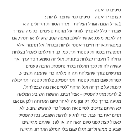
טיפים לדיאטה
קצרצרי דיאטה – טיפים למי שרוצה לרזות :
1.גודל המנה וגודל הצלחת – אחד הסודות הגדולים הוא
שבדרך כלל לא צריך לוותר על מזונות טעימים וכל מה שצריך
זה לאכול מעט. אפשר לשלב מאפה קטן, שוקולד או חטיף, גם
במסגרת אורח חיים דיאטטי ולרזות ובגדול. אל תתנזרו אלא
תתפשרו בכמויות קטנותיותר. כמו כן, הורגלתם לאכול בצלחת
גדולה ? תעברו לצלחת בינונית. אולי זה נשמע חסר ערך, אך
עשויה להיות לכך תועלת בלתי נתפסת. הרבה פעמים
מרגישים צורך שהצלחת תהיה מלאה כדי שהמנה תשביע,
למרות שגם מנות קטנות יותר יספיקו. צלחת קטנה יותר יכולה
לענות על צורך זה ועל הדחף "לסיים את מה שבצלחת".
2.לדעת מתי להפסיק – אצל רבים, הרגשת השובע המלאה
מגיעה בדרך כלל רק זמן מה לאחר סיום הארוחה ולכן גם אם
לא הייתם צריכים לסיים את האוכל כדי להרגיש שובע, לא
תדעו זאת בדיעבד. כדי להגיע לדרגת השובע, נסו להפסיק
לאכול קצת לפני סיום הארוחה, או לפני שאתם מרגישים
שבעים ממש ולרוב תגלו שגם בלי המזלג האחרון, תרגישו