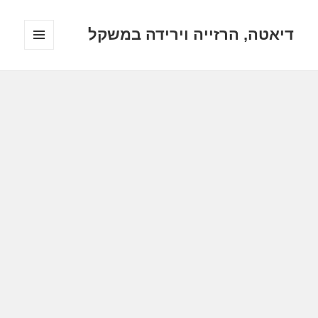
דיאטה, הרזייה וירידה במשקל
תפריטים
ווידג'טים