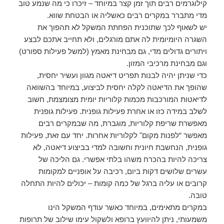
קילוגרמים רבים תוך זמן קצר במיוחד – זיכרו כי מה שנמע טוב
מדי מתברר במקרים רבים כאשליה או הבטחת שווא.
יש לשאוף לכך שתוכנית הפחתת המשקל לא תהפוך את
השגרה היומיומית לה אתם מורגלים, ולא תחייב אתכם לבצע
ויתורים גדולים מדי, גם מבחינת מאמץ (למשל פעילות ספורט)
וגם מבחינת מרכיבי המזון.
כדי שניתן יהיה לבנות תפריט דיאטה מגוון ועשיר יחסית,
שהופך את הדיאטה לקלה יחסית לביצוע, במיוחד בהשוואה
לדיאטות המורכבות מכמות קלוריות יומית מצומצמת, חשוב
לשלב במידה כזו או אחרת פעילות גופנית. פעילות גופנית
מאפשרת שריפת קלוריות, מוגברת, מה שבמקרים רבים
מאפשר “לפנות מקום" לקלוריות אחרות. יחד עם זאת, פעילות
גופנית, הנחשבת חיונית וחשובה למדי בביצוע דיאטה, לא
צריכה להיות בהכרח משהו בלתי אפשרי. גם הליכה של
עשרים שלושים דקות ביום, רכיבה על אופניים למקומות
קרובים או עליה ברגל של כמה קומות – יכולים להיות התחלה
טובה.
במקרים מתאימים, במיוחד כאשר עודף המשקל הינו
משמעותי, ניתן להיוועץ ברופא ולשקול עימו שילוב של תרופות