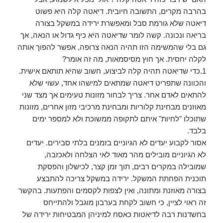
בהרבה מקרים, התשובה חיובית. דיאטה קלה היא פשוט
דיאטה שלא גורמת סבל ומאפשרת ירידה במשקל בצורה
בריאה ונכונה. קשה לומר שדיאטה היא כיף גדול או הנאה, אך
גם בלי שהמשימה הזו תהיה הנאה צרופה, אפשר להפוך אותה
לקלה יחסית. אך חוץ מסיסמאות, מה זה אומר?
1.כדי שדיאטה תהיה קלה לביצוע, חשוב שהיא תותאם אישית.
והכוונה שתפריט דיאטה שמתאים למישהו אחד, עשוי שלא
להתאים לאדם אחר. צריך לבחור מזונות טעימים אך מצד שני
מאוזנים מבחינת קלוריות ומבחינת מרכיבי מזון אחרים, מזונות
שתוכלו "לחיות" איתם לתקופה ממשוכת ולא למספר ימים
בלבד.
אסור לקבוע יעדים לא הגיוניים בזמנים בלתי סבירים. יעדים
לא הגיוניים מובילים מהר מאוד לאי הצלחה ולאכזבה,
שמובילה במקרים רבים, תוך זמן קצר, לכישלון והפסקת
תוכנית הפחתת המשקל. ירידה במשקל צריכה להתבצע
בצורה מאוזנת ומתונה, ואין לצפות לקסמים והפתעות. בהקשר
זה ראוי לציין, כי חשוב לקחת בערבון מוגבל ולהתייחס
בחשדנות רבה לדיאטות כאסח למיניהן המבטיחות ירידה של