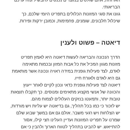
הבריאותי.
גוונו את סוגי המזונות הכלולים בתפריט היומי שלכם, כך
שיכלול חלבונים, שומנים, פחמימות, וכמובן ירקות ופירות.
דיאטה – פשוט ולענין
הדרך הנכונה והבריאה לעשות דיאטה היא לאמץ תפריט
מזונות מגוון המכיל את כל אבות המזון ובכמות מתאימה
לאדם, לצד פעילות גופנית במידה ראויה ונכונה אשר מותאמת
גם היא לאדם ולאורח חייו.
דיאטה לצד פעילות גופנית כדאי ונכון לקיים לאחר ייעוץ
והכוונה של אנשי מקצוע מתאימים ומנוסים. כך תקבלו תוצאות
טובות יותר, ותמעטו בנזקים העלולים לצמוח מהם.
יש לזכור כי כמו בכל תהליך, גם בדיאטה יש עליות ויש מורדות,
יש הצלחות ויש רגעי משבר. אולם גם אם במשך שבוע שלם
שמרנו על תפריט המזונות ועדיין העלינו חצי קילו, אסור
להתייאש. יש להביט בתהליך לטווח הארוך ולהבין כי אם