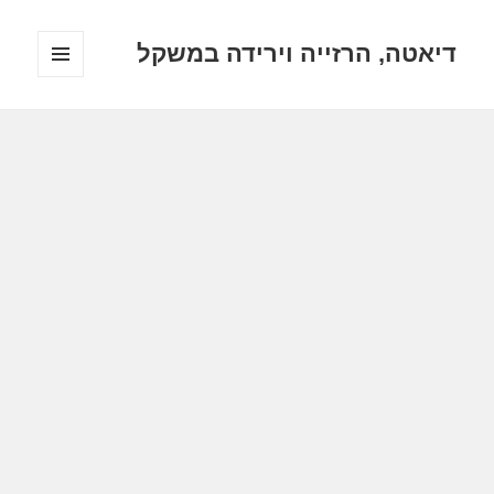
דיאטה, הרזייה וירידה במשקל
תפריטים
ווידג'טים