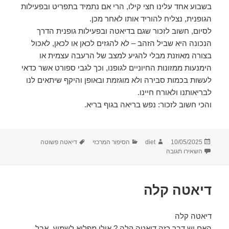
בשבוע אחד עלינו חצי קילו, הרי אם נתמיד בתפריט ובפעילות
הגופנית, נצליח להוריד אותו לאחר מכן.
לסיום, חשוב לזכור שגם בדיאטה ובפעילות גופנית הדרך
הנכונה היא שביל הזהב – לא להגזים לכאן או לכאן, לאכול
בצורה מאוזנת מבלי להגיע למצב של הרעבה עצמית או
הימנעות ממזונות החיוניים לגופנו, וכך לגבי ספורט אשר כדאי
לעשות בכמות סבירה ולא מוגזמת ובאופן והיקף שיתאים לנו
לבריאותנו ולאורח חיינו.
והכי חשוב לזכור: נפש בריאה בגוף בריא.
פורסם
מחבר
קטגוריות
תגיות
10/05/2025
diet
הסיפור המרכזי
דיאטה פשוטה
בתאריך
עבור דיאטה – פשוט ולענין
השאירו תגובה
דיאטה קלה
דיאטה קלה
האם יש דבר כזה דיאטה קלה ? אולי מפליא לשמוע, אבל