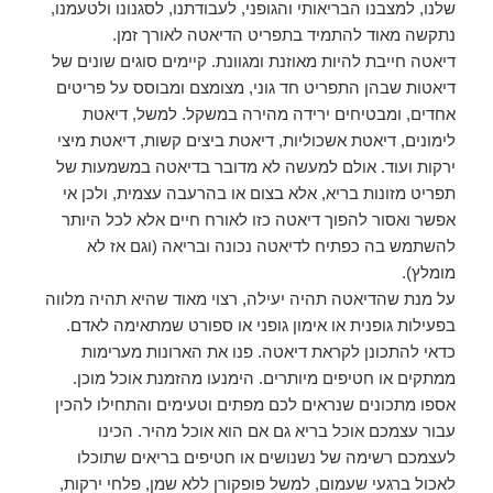
שלנו, למצבנו הבריאותי והגופני, לעבודתנו, לסגנונו ולטעמנו,
נתקשה מאוד להתמיד בתפריט הדיאטה לאורך זמן.
דיאטה חייבת להיות מאוזנת ומגוונת. קיימים סוגים שונים של
דיאטות שבהן התפריט חד גוני, מצומצם ומבוסס על פריטים
אחדים, ומבטיחים ירידה מהירה במשקל. למשל, דיאטת
לימונים, דיאטת אשכוליות, דיאטת ביצים קשות, דיאטת מיצי
ירקות ועוד. אולם למעשה לא מדובר בדיאטה במשמעות של
תפריט מזונות בריא, אלא בצום או בהרעבה עצמית, ולכן אי
אפשר ואסור להפוך דיאטה כזו לאורח חיים אלא לכל היותר
להשתמש בה כפתיח לדיאטה נכונה ובריאה (וגם אז לא
מומלץ).
על מנת שהדיאטה תהיה יעילה, רצוי מאוד שהיא תהיה מלווה
בפעילות גופנית או אימון גופני או ספורט שמתאימה לאדם.
כדאי להתכונן לקראת דיאטה. פנו את הארונות מערימות
ממתקים או חטיפים מיותרים. הימנעו מהזמנת אוכל מוכן.
אספו מתכונים שנראים לכם מפתים וטעימים והתחילו להכין
עבור עצמכם אוכל בריא גם אם הוא אוכל מהיר. הכינו
לעצמכם רשימה של נשנושים או חטיפים בריאים שתוכלו
לאכול ברגעי שעמום, למשל פופקורן ללא שמן, פלחי ירקות,