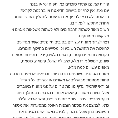
פירות שאינם עתירי סוכרים כמו תפוח עץ או בננה.
עם זאת, אין להגזים ביישום הדיאטה או בהכנות לקראת
הדיאטה. לא כדאי להפוך את הדיאטה לתהליך מתיש וסוחט,
אחרת תתקשו לעמוד בו.
חשוב מאוד לשתות הרבה מים ולא לשתות משקאות מוגזים או
משקאות ממותקים.
רצוי לצרוך מזונות עשירים בסיבים תזונתיים אשר מסייעים
להעלות את תחושת השובע וכן מסייעים בחילוף חומרים.
בקבוצה זו נמנים קטניות, דגנים מלאים, ירקות ופירות מסוגים
שונים, למשל אורז מלא, שיבולת שועל, קינואה, כוסמת,
מאפים עשויים קמח מלא.
מזונות מטוגנים משמינים הרבה יותר ובריאים או מזינים הרבה
פחות ממזונות מבושלים או מאודים או עשויים על הגריל
ובוודאי שתמיד עדיף מזונות טריים על פני מזונות מעובדים.
אכלו בצורה מסודרת, שלוש ארוחות מרכזיות במהלך היום,
בוקר צהריים וערב, ועוד ארוחות ביניים, עשר ארבע ולילה.
כדאי לצמצם את מספר הזמנות האוכל ממסעדות ואת מספר
הפעמים בהן אוכלים מחוץ לבית. כאשר אתם מכינים את
הארוחה, אתם שולטים במוצרים נכנסים לתבשיל ומה ערכם