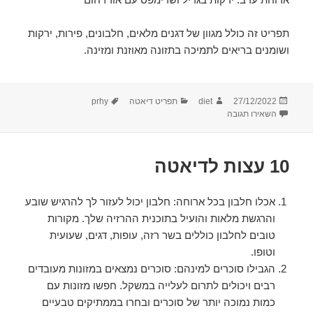
תפריט זה כולל מגוון של דגנים מלאים, חלבונים, פירות, ירקות
ושומנים בריאים לתמיכה בתזונה מאוזנת ומזינה.
פורסם
מחבר
קטגוריות
תגיות
27/12/2022
diet
תפריט דיאטה
prhy
בתאריך
עבור תפריט דיאטה לדוגמה לשבוע
השאירו תגובה
10 עצות לדיאטה
אכלו חלבון בכל ארוחה: חלבון יכול לעזור לך להרגיש שובע
והרגשת מלאות והועיל בתוכנית ההרזיה שלך. מקורות
טובים לחלבון כוללים בשר רזה, עופות, דגים, שעועית
וטופו.
הגבילו סוכרים למינהם: סוכרים נמצאים במזונות מעובדים
רבים ויכולים לתרום לעלייה במשקל. חפשו מזונות עם
כמות נמוכה יותר של סוכרים ובחרו בממתיקים טבעיים