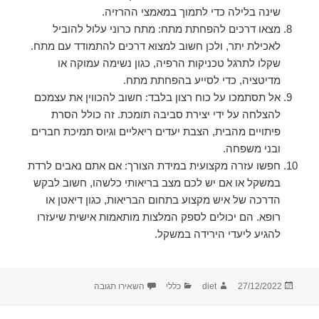
שינה בלילה כדי לתמוך במאמצי ההרזיה.
מצאו דרכים להפחתת מתח: מתח כרוני עלול להוביל
לאכילת יתר, ולכן חשוב למצוא דרכים להתמודד עם מתח.
שקלו לתרגל טכניקות הרפיה, כגון נשימה עמוקה או
מדיטציה, כדי לסייע בהפחתת מתח.
אל תסתמכו על כוח רצון בלבד: חשוב להכווין את עצמכם
להצלחה על ידי יצירת סביבה תומכת. זה כולל הסרת
פיתויים מהבית, הצבת יעדים ריאליים וגיוס תמיכת חברים
ובני משפחה.
חפשו עזרה מקצועית במידת הצורך: אם אתם נאבים לרדת
במשקל או אם יש לכם מצב בריאותי כלשהו, חשוב לבקש
הדרכה של איש מקצוע בתחום הבריאות, כגון דיאטן או
רופא. הם יכולים לספק המלצות מותאמות אישית שיעזרו
להגיע ליעדי הירידה במשקל.
פורסם
מחבר
קטגוריות
עבור 10 עצות לדיאטה
27/12/2022
diet
כללי
השאירו תגובה
בתאריך