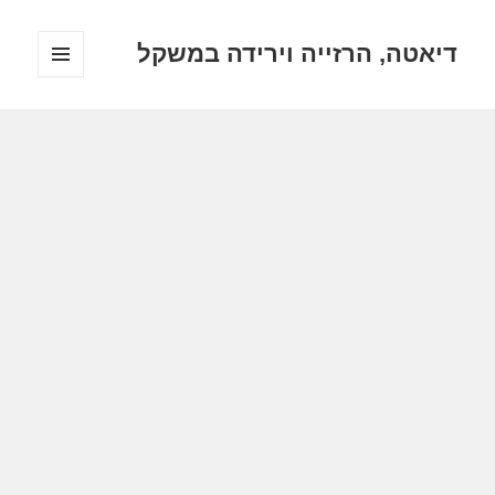
דיאטה, הרזייה וירידה במשקל
תפריטים
ווידג'טים