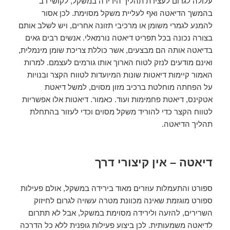
עלולה לגרום לעצירת תהליך הירידה במשקל, לקושי רב
בהמשך הדיאטה ואף לעליית משקל מסוימת. לכן אסור
להמנע לגמרי משומן או מרכיבי תזונה אחרים, ויש לשלב אותם
בצורה נכונה בכל תפריט דיאטה נורמאלי. אנשים רבים גאים
בדיאטה אותה הם מבצעים, אשר כוללת צריכת שומן מינמלית,
ואינם מודעים לנזק לטוח הארוך אותו גורמים לעצמם. למרות
האמור קיימות דיאטות שונות המיועדות לטווח הקצר ובנויות
על הפחתה מוחלטת ברכיב מזון מסוים, למשל דיאטת
אטקינס, דיאטת פחמימות ועוד. כאמור. דיאטות אלו אפשריות
לטווח הקצר כדי להוריד משקל מסוים וכדי לעזור בהתחלת
תהליך הדיאטה.
דיאטה – אין קיצורי דרך
ספורט והתעמלות עוזרים מאוד בירידה במשקל, אולם פעילות
ספורט מוגזמת שאינה מכוונת מטרה עשויה לגרום לחיזוק
השרירים, להזעה ולירידה מסוימת במשקל, אבל לא תתרום
לדיאטה משמעותית. לכן ביצוע פעילות גופנית ללא כל הדרכה