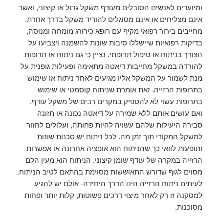
ומיועדים לאנשים הסובלים מעודף משקל גדול או קיצוני, ואשר
אינם מצליחים או אינם מסוגלים להוריד משקל בדרך אחרת.
מחייבים בירור רפואי מקיף עם רופא כירורג מומחה ומנוסה,
בדיקות רפואיות שיישללו סיבות שונות להשמנה ויצביעו על
הצורך בניתוח או טיפול תרופתי. נציין כי גם ניתוח או תרופות
להורדה במשקל מחייבות דיאטה מתאימה ופעילות גופנית על
מנת לשמור על המשקל אליו מגיעים לאחר ניתוח או שימוש
בתרופות הרזייה. זאת אומרת שניתוח קוסמטי או שימוש
בתרופות עשוי לא להספיק במקרים רבים של משקל עודף,
ואם עושים אותם ללא שמירה על דיאטה נכונה או תזונה
סבירה היעילות שלהם עשויה להיות פחותה, ועלולים לחזור
למשקל המקורי תוך זמן מה. לכל ניתוח יש סכנות שונות
ותופעות לוואי כך שהניתוח הוא אופציה אחרונה או אפשרות
הרזייה במקרה של עודף שומן קיצוני. הניתוח הוא מעין הלם
מסוים לגוף שדורש התאוששות מסוימת בהתאם לטיב הניתוח.
לעיתים ניתוח הרזייה הינו הדרך היחידה- אולם יש להגיע
למסקנה זו רק לאחר מיצוי דרכים פשוטות, קלות יותר ופחות
מסוכנות.