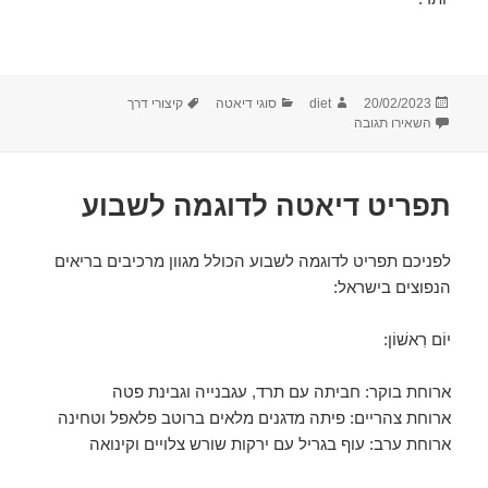
פורסם
מחבר
קטגוריות
תגיות
20/02/2023
diet
סוגי דיאטה
קיצורי דרך
בתאריך
עבור דיאטה – אין קיצורי דרך
השאירו תגובה
תפריט דיאטה לדוגמה לשבוע
לפניכם תפריט לדוגמה לשבוע הכולל מגוון מרכיבים בריאים
הנפוצים בישראל:
יוֹם רִאשׁוֹן:
ארוחת בוקר: חביתה עם תרד, עגבנייה וגבינת פטה
ארוחת צהריים: פיתה מדגנים מלאים ברוטב פלאפל וטחינה
ארוחת ערב: עוף בגריל עם ירקות שורש צלויים וקינואה