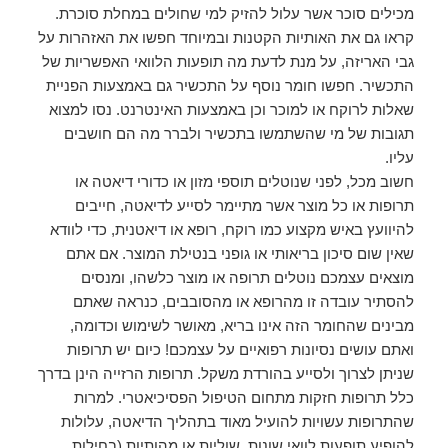
מכילים סוכר אשר עלול להזיק למי שחולים במחלת סוכרת.
קראו גם את האותיות הקטנות ובמיוחד חפשו את האזהרות על
גבי האריזה, על מנת לדעת מה תופעות הלוואי האפשריות של
התכשיר. חפשו חומר נוסף על התכשיר גם באמצעות הפניית
שאלות לרוקח או למוכר וכן באמצעות האינטרנט. נסו למצוא
תגובות של מי שהשתמשו בתכשיר ולברר מה הם חושבים
עליו.
חשוב מכל, לפני שנוטלים תוספי מזון או כדורי דיאטה או
תרופות או כל מוצר אשר מתיימר לסייע לדיאטה, חייבים
להיוועץ באיש מקצוע כמו רוקח, רופא או דיאטנית, כדי לוודא
שאין שום סיכון בריאותי או גופני בנטילת המוצר. אם אתם
מוצאים עצמכם נוטלים תרופה או מוצר כלשהו, ומנסים
להסתיר עובדה זו מהרופא או מהסובבים, כנראה שאתם
מבינים שהחומר הזה אינו בריא, מאושר לשימוש וכדומה,
ואתם עושים נסיונות רפואיים על עצמכם! כיום יש תרופות
שניתן לצרוך ולסייע בהורדת משקל. תרופות הרזייה הינן בדרך
כלל תרופות חזקות מתחום הטיפול הפסיכיאטרי. למרות
שהתרופות עשויות להועיל מאוד בתהליך הדיאטה, עלולות
להופיע תופעות לוואי שונות, שוליות או מהותיות (בחילות,