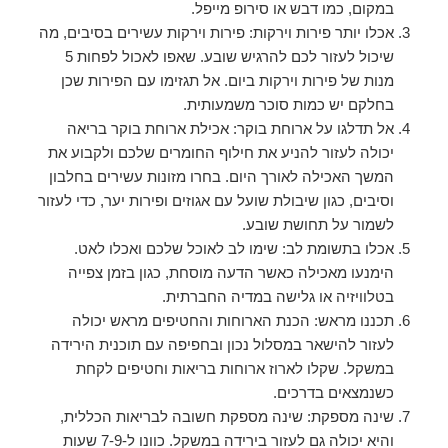
במקום, כמו דבש או סירופ מייפל.
אכלו יותר פירות וירקות: פירות וירקות עשירים בסיבים, מה
שיכול לעזור לכם להרגיש שובע. שאפו לאכול לפחות 5
מנות של פירות וירקות ביום. אל תגזימו עם הפירות שכן
בחלקם יש כמות סוכר משמעותית.
אל תדלגו על ארוחת בוקר: אכילת ארוחת בוקר בריאה
יכולה לעזור להניע את חילוף החומרים שלכם ולקבוע את
המשך האכילה לאורך היום. בחרו מזונות עשירים בחלבון
וסיבים, כגון שיבולת שועל עם אגוזים ופירות יער, כדי לעזור
לשמור על תחושת שובע.
אכלו בתשומת לב: שימו לב לאוכל שלכם ואכלו לאט.
הימנעו מאכילה כאשר הדעה מוסחת, כגון בזמן צפייה
בטלוויזיה או גלישה במדיה החברתית.
תכננו מראש: הכנת הארוחות והחטיפים מראש יכולה
לעזור להישאר במסלול נכון ובחפיפה עם תוכנית הירידה
במשקל. שקלו לארוז ארוחות בריאות וחטיפים לקחת
כשנמצאים בדרכים.
שינה מספקת: שינה מספקת חשובה לבריאות הכללית,
והיא יכולה גם לעזור בירידה במשקל. כוונו ל-7-9 שעות