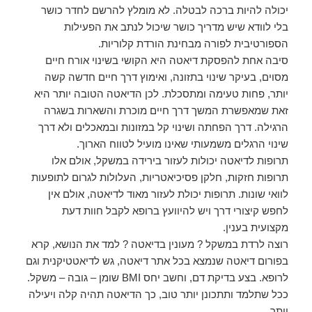
יכולה להיות ברכה לבטלה. לא מומלץ להרשם לחדר כושר
בלי לוודא שיש מדריך כושר שיכול לנתב את הפעילות
הספורטיבית לפורה מבחינת הורדת קלוריות.
סיבה אחת להפסקת דיאטה היא הקושי בשינוי אורח חיים
מסוים, בעיקר שינוי בתזונה, ואימוץ דרך חיים חדשה קשה
יותר, פחות טעימה ומתסכלת. לכן הדיאטה הטובה יותר היא
זאת שמאפשרת המשך דרך חיים מוכרת והשארות בשגרה
הרגילה. דרך הפחתה ושינוי קל במזונות ובמאכלים ולא דרך
שינוי הרגלים משמעותי שאינו מועיל לטווח הארוך.
תרופות לדיאטה יכולות לעזור בירידה במשקל, אולם אלו
תרופות חזקות, חלקן פסיכיאטריות, העלולות לגרום לתופעות
לוואי שונות. תרופות יכולת לעזור מאוד לדיאטה, אולם אין
לחפש קיצורי דרך ויש להיוועץ ברופא לקבל חוות דעת
מקצועית בענין.
רוצה לרדת במשקל ? מעונין בדיאטה ? למד את הנושא, קרא
בפורום דיאטה שנמצא בכל אתר דיאטה, גש לדיאטטיקנית וגם
לרופא. בצע בדיקת דם, וחשב יחס BMI שומן – גובה – משקל.
ככל שתלמד ותתכונן יותר טוב, כך הדיאטה תהיה קלה ויעילה
יותר.