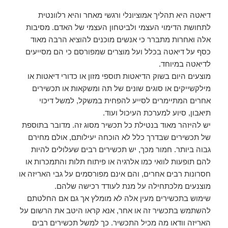
דיאטה היא תהליך אמוציונלי ורגשי מאחר והיא רלוונטית
לתחושת הדימוי העצמי ולביטחון העצמי של האדם. מסיבות
אלה ואחרות מתברר כי אנשים מוכנים להוציא הרבה מאוד
כסף על דיאטה בכלל ועל מוצרים שמפורסם כי הם מסייעים
לדיאטה במיוחד.
מוצעים היום בשוק הדיאטות תוספי מזון או כדורי דיאטות או
מילקשייקים או סוגים שונים של תה ומשקאות או תכשירים
אחרים המתיימרים לסייע להפחית במשקל, למשל דיכוי
תיאבון, סיוע למערכת העיכול ועוד.
יש להיזהר מאוד בנטילת כל תכשיר מסוג זה. מדובר בתוספת
של תכשירים שבדרך כלל לא הוכחה יעילותם, אולם מחירם
גבוה ביותר. חמור מכך, יש תכשירים רבים שעלולים להיות
להם תופעות לוואי כמו אלרגיה או פיתוח תלות והתמכרות או
חסרונות רבים אחרים, והם אינם מפורסמים על גבי האריזה או
מוצנעים מלכתחילה על מנת לעודד רכישה שלהם.
שימוש בתכשירים מעין אלה לא מומלץ אך גם אם החלטתם
להשתמש בתכשיר זה או אחר, אנא קראו היטב את הרשום על
האריזה וודאו מה מכיל התכשיר. כך למשל תכשירים רבים