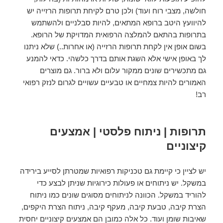
חולשה, מצבי רוח ועוד) ולכן טרם לקיחת תרופות הרזייה יש
להיוועץ היטב ברופא המתאים, להיות סבלניים ולהשתמש
בתרופות בהתאם להמלצה הרפואית המדויקת של הרופא.
בשום אופן אין לקחת תרופות הרזייה (או אחרות..) שלא ניתנו
לך באופן אישי אלא השגת אותם בדרך כלשהי. כדאי להמנע
גם מתכשירים שונים ממקור עלום ולא ברור. גם מוצרים
האמורים להיות צמחיים או טבעיים עשויים לגרום לנזק רפואי
רב!
תרופות | ניתוח פלסטי | אמצעים
קיצוניים
יש לציין כי קיימת גם טכניקות רפואיות שמטרתן לסייע בירידה
במשקל. יש ניתוחים או פעולות כירוגיות שניתן לבצע כדי
להוריד במשקל. הכוונה לניתוחים מסוגים שונים כמו ניתוח
הצרת קיבה, טבעת קיבה, מעקף קיבה, ניתוח הצרת היקפים,
שאיבות שומן ועוד. כל אלה כמובן הם אמצעים קיצוניים יחסית