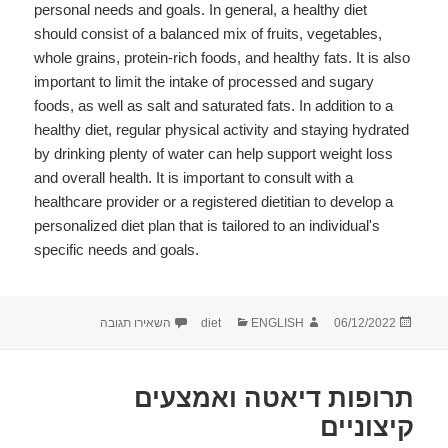
personal needs and goals. In general, a healthy diet
should consist of a balanced mix of fruits, vegetables,
whole grains, protein-rich foods, and healthy fats. It is also
important to limit the intake of processed and sugary
foods, as well as salt and saturated fats. In addition to a
healthy diet, regular physical activity and staying hydrated
by drinking plenty of water can help support weight loss
and overall health. It is important to consult with a
healthcare provider or a registered dietitian to develop a
personalized diet plan that is tailored to an individual's
specific needs and goals.
פורסם
מחבר
קטגוריות
עבור The best way to diet
06/12/2022
ENGLISH
diet
השאירו תגובה
בתאריך
תרופות דיאטה ואמצעים
קיצוניים