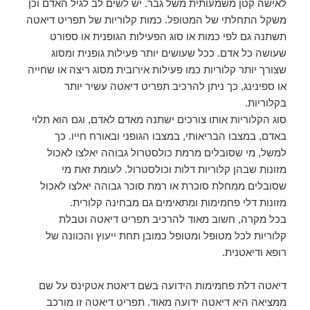
לאישה קטן משמעותית משל גבר. יש לשים לב לגיל האדם וכן
משקל התחלתי של המטופל. כמות קלוריות של תפריט דיאטה
תשתנה גם לפי כמות או סוג הפעילות הגופנית או ספורט
שעושה כל אדם. ככל שעושים יותר פעילות גופנית ומסוג
שצורך יותר קלוריות כמו פעילות אירובית מסוג ריצה או שחייה
או ספינינג, כך ניתן להרכיב תפריט דיאטה עשיר יותר
בקלוריות.
סוג הקלוריות אותו צורכים ישתנה מאדם לאדם, וגם הוא תלוי
באדם, במצבו הבריאותי, במצבו הגופני ובאורח חייו. כך
למשל, מי שסובלים מרמת כולסטרול גבוהה יאלצו לאכול
מזונות שבהן קלוריות דלות וכולסטרול. לעומת זאת מי
שסובלים ממחלת סוכרת או רמת סוכר גבוהה יאלצו לאכול
מזונות דלי פחמימות ומתאימים גם מבחינה קלורית.
בכל מקרה, חשוב מאוד להרכיב תפריט דיאטה וטבלת
קלוריות לכל מטופל ומטופל כמובן תחת ייעוץ והכוונה של
רופא ודיאטנית.
דיאטה דלת פחמימות הידועה בשם דיאטת אטקינס על שם
ממציאה היא דיאטה ידועה מאוד. תפריט דיאטה זו מורכב