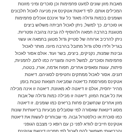
מאבות מזון שונים למעט פחמימות וכן סוכרים ומיני מזונות
המכילים אותם. לפי דיאטת אטקינס אין מניעה לאכול חלבונים
ושומנים בכמות גדולה מאוד כל עוד אינכם אוכלים פחמימות
או סוכרים. כך למשל, ניתן לאכול חביתה משלוש ביצים
מטוגנת בהרבה חמאה ולהוסיף לה גבינה צהובה ופטריות.
ניתן להרכיב ארוחה של סטייק גדול מטוגן בחמאה או עשוי
בגריל ולידו סלט גדול מתובל בהרבה מיונז. מותר לאכול
גבינות שמנות, נקניקים, ביצים, בשר ועוד. אולם אסור לאכול
פחמימות וסוכרים, למשל חיטה ומוצריה כמו לחם, לחמניות,
פיתות, עוגות ומאפים אחרים, תפוח אדמה, אורז, בטטה,
דגנים. אסור לאכול ממתקים וחטיפים לסוגיהם. דיאטת
אטקינס מפורסמת כדיאטה שמביאה תוצאות טובות בזמן
מהיר יחסית, אולם זו דיאטה לא מאוזנת. דיאטה זו אינה מכילה
את כל אבות המזון. דיאטה זו מכילה כמות גדולה של אבות
מזון אחרים שנחשבים פחות בריאים כמו שומנים. זו דיאטה
מסוג דיטאות שאסורה למי שסובלים מבעיות בריאותיות שונות
כמו סוכרת או כולסטרול גבוה. מי שבוחרים לעשות את דיאטת
אטקינס חייבים לוודא לפני כן עם רופא כי מצבם הגופני
והבריאותי מאפשר להם לאכול לפי תפריט דיטאת אטקינס.