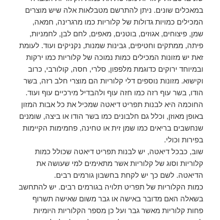
במאכלים שונים. ניתן להתרשם מטבלאות אלה שיש מוצרים
המכילים כמויות גדולות של קלוריות כמו מרגרינה, חמאה,
שמן, פיצוחים, אגוזים, בוטנים, מאפים, לחם לבן, לחמניות,
פיתה, ממתקים וחטיפים, גבינות שמנות, נקניקים ועוד. לעומת
זאת יש מזונות המכילים כמות נמוכה של קלוריות כמו ירקות
ובמיוחד ירוקים כדוגמת מלפפון, סלרי, חסה, קולורבי, כרוב
וקישוא. מזונות נוספים דלי קלוריות הם מוצרי חלב רזה, בשר
הודו, בשר עוף רזה כמו חזה עוף ולהבדיל מירכיים עוף ועוד.
החוכמה היא לבנות תפריט דיאטה שמכיל את כל אבות המזון
באופן מאוזן, וכלל גם חלבונים כמו בשר הודו או ביצה, שומנים
שנחשבים בריאים כמו שמן זית או טחינה, פחמימות הקיימות
בפירות וכולי.
שוב, כבכל דיאטה, יש לבנות תפריט דיאטה שכולל כמות
קלוריות וסוג של קלוריות אשר מתאימים למי שעושה את
הדיאטה. לשם כך יש לקחת בחשבון גורמים רבים.
כמות הקלוריות של תפריט תלויה בגורמים רבים. יש להתחשב
בשאלה האם מדובר באישה או גבר משום שאישה תשרוף
פחות קלוריות מאשר גבר ועל כן מספר הקלוריות היומיות