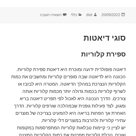
פורסם
מחבר
קטגוריות
עבור תרופות דיאטה ואמצעים
20/09/2022
diet
כללי
השאירו תגובה
בתאריך
סוגי דיאטות
ספירת קלוריות
דיאטה פופולרית ידועה ומוכרת היא דיאטת ספירת קלוריות.
הכוונה היא לדיאטה שבה סופרים קלוריות ומחשבים את כמות
הקלוריות הנצרכת במהלך הדיאטה. המטרה היא לבזבז או
לשרוף קלוריות בכמות גדולה יותר מכמות קלוריות אותה
צורכים. הדרך הנכונה היא לאכול לפי תפריט דיאטה בריא
ומגוון, לצד פעילות גופנית שבמהלכה שורפים קלוריות. הדרך
האחרת אך הפחות בריאה היא להמעיט בצריכה של מוצרים
עתירי קלוריות ולהרבות במוצרים דלי קלוריות.
יש לציין כי קיימות טבלאות קלוריות המתפרסמות במקומות
שונים. טבלת קלוריות מפרטת את כמות הקלוריות המצויה