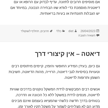
אם מוסיפים חרובים לתזונה, עדיף לבדוק עם הרופא או עם
דיאטנית מוסמכת כדי לוודא שזו הבחירה הנכונה, במיוחד אם
יש הגבלות תזונתיות או בעיות בריאותיות.
פורסם
מחבר
קטגוריות
תגיות
26/04/2023
diet
כללי
חרובים
,
תחליף לשוקולד
בתאריך
עבור האם חרובים טובים לדיאטה?
השאירו תגובה
דיאטה – אין קיצורי דרך
גם כיום, בעידן המידע החופשי והזמין, קיימים מיתוסים רבים
וטעויות בסיסיות לגבי דיאטה, הרזייה, מהות הדיאטה, חשיבות
השומן ותרופות לדיאטה.
אנשים רבים המבקשים לרדת המשקל נוקטים בדרכים שגויות
לדיאטה, מנסים לרדת במשקל ללא כל הכוונה או הדרכה,
בטוחים בדרך חדשה כלשהי שהמציאו בעצמם ואינם מבינים
מדוע הם לא מצליחים לשמור על משקל תקין לאורך זמן.