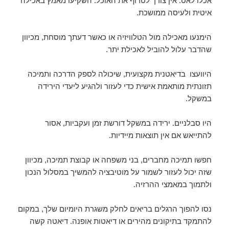
אכלו לאט. אין צורך לטרוף את האוכל. השקיעו מאמץ באכילה
איטית ולעיסה ממושכת.
הימנעו מאכילה מול הטלוויזיה או כאשר דעתך מוסחת, מכיוון
שהדבר עלול להוביל לאכילת יתר.
היוועצו בדיאטנית מקצועית, שיכולה לספק הדרכה ותמיכה
תזונתית מותאמת אישית כדי לעזור ולהגיע ליעדי הירידה
במשקל.
היו סבלניים. ירידה במשקל דורשת זמן ועקביות, אסור
להתייאש אם אין תוצאות מיידיות.
חפשו תמיכה מחברים, בני משפחה או קבוצת תמיכה, מכיוון
שזה יכול לעזור לשמור על מוטיבציה להמשיך במסלול הנכון
ולתמוך במאמצי ההרזיה.
נסו להפוך הרגלים בריאים לחלק משגרת היומיום שלך, במקום
להתמקד בתיקונים מהירים או דיאטות אופנה. דיאטה קשה