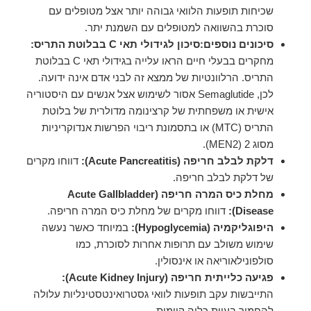
שכיחות תופעות הלוואי גבוהה יותר אצל מטופלים עם
סוכרת בהשוואה למטופלים עם השמנת יתר.
סיכונים נוספים:סיכון לגידולי תאי C בבלוטת התריס:
מחקרים בבעלי חיים הראו עלייה בגידולי תאי C בבלוטת
התריס. הרלוונטיות של ממצא זה לבני אדם אינה ידועה.
לכן, Semaglutide אסור לשימוש אצל אנשים עם היסטוריה
אישית או משפחתית של קרצינומה מדולרית של בלוטת
התריס (MTC) או בתסמונת ריבוי הפרשות אנדוקריניות
מסוג 2 (MEN2).
דלקת לבלב חריפה (Acute Pancreatitis):
דווחו מקרים
של דלקת לבלב חריפה.
מחלת כיס המרה חריפה (Acute Gallbladder
Disease):
דווחו מקרים של מחלת כיס המרה חריפה.
היפוגליקמיה (Hypoglycemia):
במיוחד כאשר נעשה
שימוש משולב עם תרופות אחרות לסוכרת, כמו
סולפונילאוריאה או אינסולין.
פגיעה כלייתית חריפה (Acute Kidney Injury):
התייבשות עקב תופעות לוואי גסטרואינטסטינליות עלולה
להחמיר בעיות כליה קיימות.