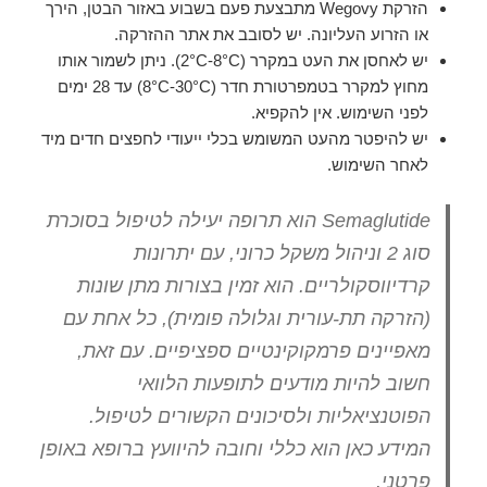
הזרקת Wegovy מתבצעת פעם בשבוע באזור הבטן, הירך
או הזרוע העליונה. יש לסובב את אתר ההזרקה.
יש לאחסן את העט במקרר (2°C-8°C). ניתן לשמור אותו
מחוץ למקרר בטמפרטורת חדר (8°C-30°C) עד 28 ימים
לפני השימוש. אין להקפיא.
יש להיפטר מהעט המשומש בכלי ייעודי לחפצים חדים מיד
לאחר השימוש.
Semaglutide הוא תרופה יעילה לטיפול בסוכרת
סוג 2 וניהול משקל כרוני, עם יתרונות
קרדיווסקולריים. הוא זמין בצורות מתן שונות
(הזרקה תת-עורית וגלולה פומית), כל אחת עם
מאפיינים פרמקוקינטיים ספציפיים. עם זאת,
חשוב להיות מודעים לתופעות הלוואי
הפוטנציאליות ולסיכונים הקשורים לטיפול.
המידע כאן הוא כללי וחובה להיוועץ ברופא באופן
פרטני.