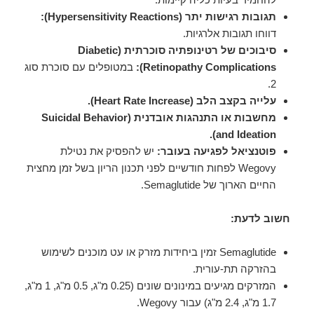
תגובות רגישות יתר (Hypersensitivity Reactions):
דווחו תגובות אלרגיות.
סיבוכים של רטינופתיה סוכרתית (Diabetic
Retinopathy Complications):
במטופלים עם סוכרת סוג
2.
עלייה בקצב הלב (Heart Rate Increase).
מחשבות או התנהגות אובדנית (Suicidal Behavior
and Ideation).
פוטנציאל לפגיעה בעובר:
יש להפסיק את נטילת
Wegovy לפחות חודשיים לפני תכנון הריון בשל זמן מחצית
החיים הארוך של Semaglutide.
חשוב לדעת:
Semaglutide זמין ביחידות מזרק או עט מוכנים לשימוש
בהזרקה תת-עורית.
המזרקים מגיעים במינונים שונים (0.25 מ"ג, 0.5 מ"ג, 1 מ"ג,
1.7 מ"ג, 2.4 מ"ג) עבור Wegovy.