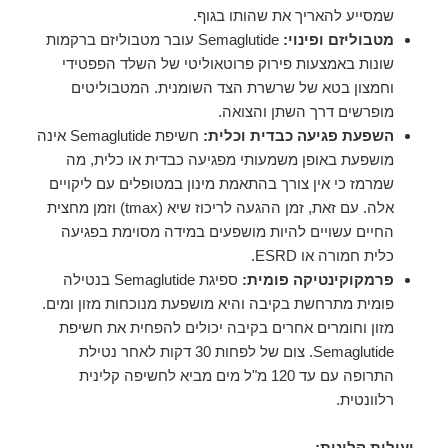
שמסייע להאריך את שהותו בגוף.
מטבוליזם ופינוי:
Semaglutide עובר מטבוליזם ברקמות
שונות באמצעות פירוק פרוטאוליטי של השלד הפפטידי
וחמצון בטא של שרשרת הצד השומנית. המטבוליטים
מופרשים דרך השתן והצואה.
השפעת פגיעה כבדית וכלית:
חשיפת Semaglutide אינה
מושפעת באופן משמעותי מפגיעה כבדית או כלית, מה
שמרמז כי אין צורך בהתאמת מינון במטופלים עם ליקויים
אלה. עם זאת, זמן ההגעה לריכוז שיא (tmax) וזמן מחצית
החיים עשויים להיות מושפעים במידה מסוימת בפגיעה
כלית חמורה או ESRD.
פרמקוקינטיקה פומית:
ספיגת Semaglutide בנטילה
פומית מתרחשת בקיבה והיא מושפעת מנוכחות מזון ומים.
מזון וחומרים אחרים בקיבה יכולים להפחית את חשיפת
Semaglutide. צום של לפחות 30 דקות לאחר נטילת
התרופה עם עד 120 מ"ל מים מביא לחשיפה קלינית
רלוונטית.
יעילות קלינית: