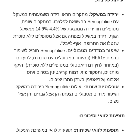
ירידה במשקל:
מחקרים הראו ירידה משמעותית במשקל
עם Semaglutide בהשוואה לפלצבו. במחקרים שונים,
מטופלים חוו ירידה ממוצעת של 4.4%-14.9% ממשקל
הגוף. ירידה במשקל נצפתה גם אצל מטופלים ללא סוכרת
שנטלו את התרופה "אוף-לייבל".
שיפור במדדים מטבוליים:
Semaglutide הוביל לשיפור
ברמות HbA1c (במיוחד במטופלים עם סוכרת), לחץ דם
(במיוחד לחץ דם דיאסטולי במטופלים ללא סוכרת), היקף
מותניים, ותפקוד פיזי. רמות קריאטינין בסרום ויחס
אלבומין/קריאטינין בשתן נותרו יציבים.
אוכלוסיות שונות:
יעילות Semaglutide בירידה במשקל
ושיפור מדדים מטבוליים נצפתה הן אצל גברים והן אצל
נשים.
תופעות לוואי וסיכונים:
תופעות לוואי שכיחות:
תופעות לוואי במערכת העיכול,