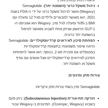
ניהול משקל כרוני (השמנת יתר):
Semaglutide
(Wegovy) אושר לניהול משקל כרוני על ידי ה-FDA בשנת
2021. הוא מאושר למבוגרים ולילדים מגיל 12 ומעלה עם
BMI ב-%95 ומעלה לגיל ומין. Wegovy הוא אגוניסט ה-
GLP-1 הראשון שניתן אחת לשבוע ומאושר לטיפול
בהשמנת יתר כרונית.
הפחתת סיכון לאירועים קרדיווסקולריים:
Semaglutide
הראה שיפור משמעותי בתוצאות קרדיווסקולריות
במטופלים עם סוכרת סוג 2. בנוסף, הוא אושר להפחתת
הסיכון לאירועים קרדיווסקולריים אצל אנשים עם עודף
משקל או השמנת יתר.
צורות מתן ומינונים:
Semaglutide זמין בשתי צורות מתן עיקריות:
הזרקה תת-עורית (Subcutaneous Injection):
ניתן פעם
בשבוע (Ozempic, Wegovy). המינונים ב-Wegovy עבור