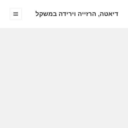
דיאטה, הרזייה וירידה במשקל
תפריטים
ווידג'טים