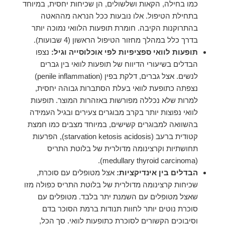
כמו בחילה, הקאות ושלשולים, הן שכיחות יחסית, במיוחד
בתחילת הטיפול. אלו נובעות ככל הנראה מההאטה
בהתרוקנות הקיבה. חומרת תופעות הלוואי נמוכה יותר
בדרך כלל במהלך מחזור הטיפול הראשון (4 שבועות).
תופעות לוואי ספציפיות לפי אוכלוסייה וגיל:
נצפו
הבדלים בשיעורי הדיווח של תופעות לוואי בין גברים
לנשים. אצל גברים, דלקת בפין (penile inflammation)
נצפתה כתופעת לוואי בעלת הסתברות גבוהה יחסית,
למרות שלא נכללה מפורשות באזהרות המוצר. תופעות
לוואי נפוצות יותר בקרב מבוגרים צעירים ובגיל העמידה
בהשוואה למבוגרים קשישים, במיוחד מצבים כמו חמצת
קטודית ברעב (starvation ketosis acidosis), הפרעות
תחושתיות וקרצינומה מדולרית של בלוטת התריס
(medullary thyroid carcinoma).
הבדלים בין אינדיקציות:
אצל מטופלים עם סוכרת,
שכיחות קרצינומה מדולרית של בלוטת התריס כפולה מזו
שאצל מטופלים עם השמנת יתר בלבד. מטופלים עם
סוכרת נוטים יותר לחוות תנודות ברמת הסוכר בדם
וסיבוכים הקשורים לסוכרת כתופעות לוואי. סך הכל,