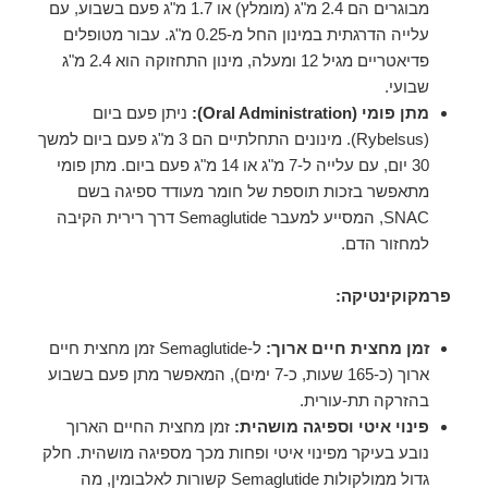
מבוגרים הם 2.4 מ"ג (מומלץ) או 1.7 מ"ג פעם בשבוע, עם
עלייה הדרגתית במינון החל מ-0.25 מ"ג. עבור מטופלים
פדיאטריים מגיל 12 ומעלה, מינון התחזוקה הוא 2.4 מ"ג
שבועי.
מתן פומי (Oral Administration):
ניתן פעם ביום
(Rybelsus). מינונים התחלתיים הם 3 מ"ג פעם ביום למשך
30 יום, עם עלייה ל-7 מ"ג או 14 מ"ג פעם ביום. מתן פומי
מתאפשר בזכות תוספת של חומר מעודד ספיגה בשם
SNAC, המסייע למעבר Semaglutide דרך רירית הקיבה
למחזור הדם.
פרמקוקינטיקה:
זמן מחצית חיים ארוך:
ל-Semaglutide זמן מחצית חיים
ארוך (כ-165 שעות, כ-7 ימים), המאפשר מתן פעם בשבוע
בהזרקה תת-עורית.
פינוי איטי וספיגה מושהית:
זמן מחצית החיים הארוך
נובע בעיקר מפינוי איטי ופחות מכך מספיגה מושהית. חלק
גדול ממולקולות Semaglutide קשורות לאלבומין, מה