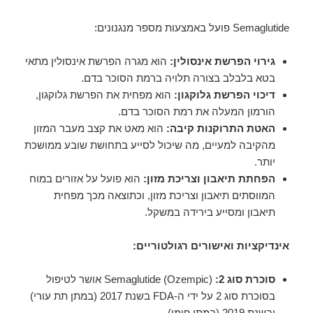
Semaglutide פועל באמצעות מספר מנגנונים:
גירוי הפרשת אינסולין:
הוא מגרה הפרשת אינסולין מתאי
בטא בלבלב בצורה תלויה ברמת הסוכר בדם.
דיכוי הפרשת גלוקגון:
הוא מפחית את הפרשת גלוקגון,
הורמון המעלה את רמת הסוכר בדם.
האטת התרוקנות קיבה:
הוא מאט את קצב מעבר המזון
מהקיבה למעיים, מה שיכול לסייע בתחושת שובע ממושכת
יותר.
הפחתת תיאבון וצריכת מזון:
הוא פועל על אזורים במוח
המווסתים תיאבון וצריכת מזון, וכתוצאה מכך מפחית
תיאבון ומסייע בירידה במשקל.
אינדיקציות ואישורים רגולטוריים:
סוכרת סוג 2:
Semaglutide (Ozempic) אושר לטיפול
בסוכרת סוג 2 על ידי ה-FDA בשנת 2017 (במתן תת עורי)
ובשנת 2019 (במתן פומי).