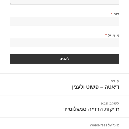
שם
*
אימייל
*
יווט
קודם
דיאטה – פשוט ולענין
הפוסט
הקודם:
לשלב הבא
זריקות הרזייה סמגלוטייד
הפוסט
הבא:
פועל על WordPress