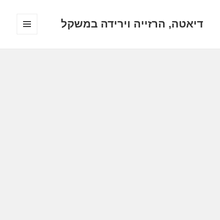
דיאטה, הרזייה וירידה במשקל
תפריטים
ווידג'טים