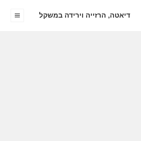
דיאטה, הרזייה וירידה במשקל
תפריטים
ווידג'טים