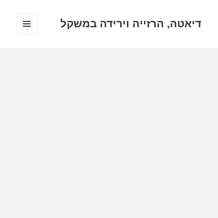
דיאטה, הרזייה וירידה במשקל
תפריטים
ווידג'טים