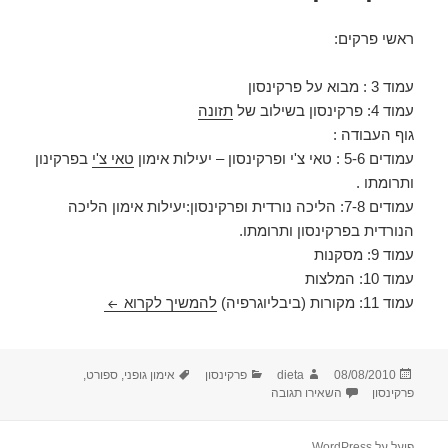
ראשי פרקים:
עמוד 3 : מבוא על פרקינסון
עמוד 4: פרקינסון בשילוב של
תזונה
גוף העבודה :
עמודים 5-6 : טאי צ'י ופרקינסון – יעילות אימון
טאי צ'י
בפרקינון
ותרומתו .
עמודים 7-8: הליכה נורדית ופרקינסון:יעילות אימון הליכה
הנורדית בפרקינסון ותרומתו.
עמוד 9: מסקנות
עמוד 10: המלצות
פרקינסון ופעילות גו
עמוד 11: מקורות (ביבליוגרפיה)
להמשיך לקרוא
פורסם
מחבר
קטגוריות
תגיות
08/08/2010
dieta
פרקינסון
אימון גופני
,
ספורט
,
בתאריך
עבור פרקינסון ופעילות גופנית
פרקינסון
השאירו תגובה
פועל על WordPress