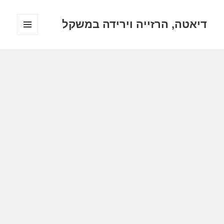
דיאטה, הרזייה וירידה במשקל
תפריטים
ווידג'טים