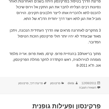
פריצת הדרך בטיפול בפרקינסון היתה בשנים האחרונות.לאחר
נסיונות רבים הצליחו לחבר את הגן התקין אל וירוס שיכול
להכנס לתא ולהכריח אותו לייצר חלבונים תקינים. הוירוס
מוביל את הגן לתא ויוצר דרך יחודית הדנ"א של התא.
3 מחקרים לאחרונה מראים שזו הדרך העתידית הנכונה, ויתכן
מאוד שבעתיד לא יהיו יותר חולי פרקינסון הזכות הטיפול
המדובר.
מתוך בריאות10 בהנחיית פרופ. קרסו, מאת פרופ. אריה מלמד
מומחה לנוירולוגיה, ראש הקתדרה לחקר מחלת הפרקינסון,
אונ. ת"א 8-2011
פורסם
מחבר
קטגוריות
תגיות
12/08/2011
dieta
פרקינסון
פריצת דרך
,
פרקינסון
בתאריך
עבור פרקינסון- פריצת דרך בטיפול בפרקינסון
השאירו תגובה
פרקינסון ופעילות גופנית