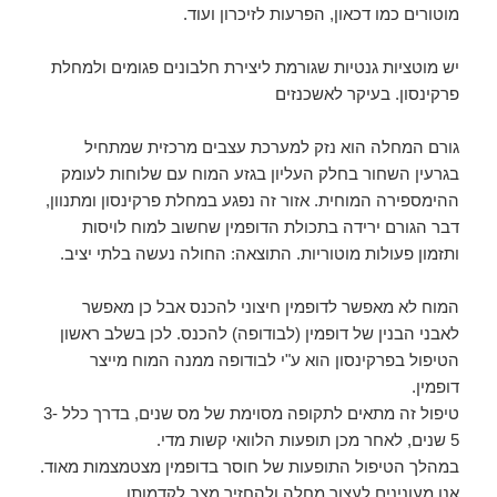
מוטורים כמו דכאון, הפרעות לזיכרון ועוד.
יש מוטציות גנטיות שגורמת ליצירת חלבונים פגומים ולמחלת
פרקינסון. בעיקר לאשכנזים
גורם המחלה הוא נזק למערכת עצבים מרכזית שמתחיל
בגרעין השחור בחלק העליון בגזע המוח עם שלוחות לעומק
ההימספירה המוחית. אזור זה נפגע במחלת פרקינסון ומתנוון,
דבר הגורם ירידה בתכולת הדופמין שחשוב למוח לויסות
ותזמון פעולות מוטוריות. התוצאה: החולה נעשה בלתי יציב.
המוח לא מאפשר לדופמין חיצוני להכנס אבל כן מאפשר
לאבני הבנין של דופמין (לבודופה) להכנס. לכן בשלב ראשון
הטיפול בפרקינסון הוא ע"י לבודופה ממנה המוח מייצר
דופמין.
טיפול זה מתאים לתקופה מסוימת של מס שנים, בדרך כלל 3-
5 שנים, לאחר מכן תופעות הלוואי קשות מדי.
במהלך הטיפול התופעות של חוסר בדופמין מצטמצמות מאוד.
אנו מעונינים לעצור מחלה ולהחזיר מצב לקדמותו.