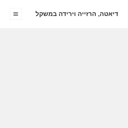
דיאטה, הרזייה וירידה במשקל
תפריטים
ווידג'טים