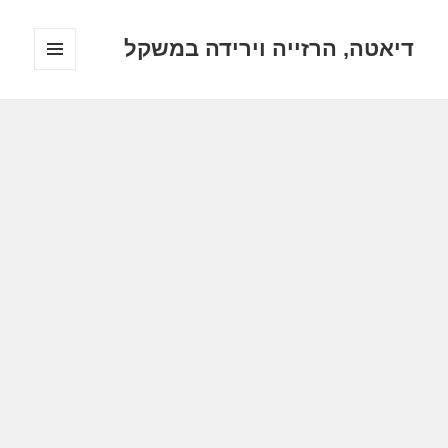
דיאטה, הרזייה וירידה במשקל
תפריטים
ווידג'טים