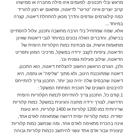
מראש ובלי תכנונים. לפעמים איזו מילה מחברה או ממישהו
קרוב יוצרים איזה "טריגר" לדיאטה, ופתאום יש רצון להוריד
כמה קילוגרמים עודפים והדרך מכאן להתחלת דיאטה, קצרה
במיוחד…
אלא, שמה שמתחיל בלי הרבה מחשבה ותכנון, עלול להסתיים
בכישלון. והדברים האלה נכונים במיוחד לגבי דיאטות שאינן
מותאמות אישית, גם מבחינת כמות הקלוריות היומית של
הדיאטה, ציפיות לקצב ירידה במשקל, מרכיבי המזון ותפריט
הדיאטה, שילוב פעילות גופנית וכו'.
ולכן, הגורם הראשון החשוב להצלחת דיאטה, הוא התכנון.
דיאטה שמתוכננת היטב, ולא מתוך "שליפה" או גחמה, היא
דיאטה שהבסיס שלה יהיה טוב יותר. התכנון צריך להתייחס
להיבטים השונים של תוכנית הפחתת המשקל :
1.קודם כל, התכנון צריך להתייחס לכמות הקלוריות היומית
הדרושה, לצורך ירידה מתונה והגיונית במשקל. כמות קלוריות
שרירותית כמו 1200 קלוריות או 1400 קלוריות, היא טעות
יסודית. כמות קלוריות יומית דרושה שמתאימה לאדם אחד,
אינה בהכרח מתאימה לאדם אחר, ומה שנחשב כמות קלוריות
קיצונית עבור אדם אחד עשוי להיחשב ככמות קלוריות גבוהה