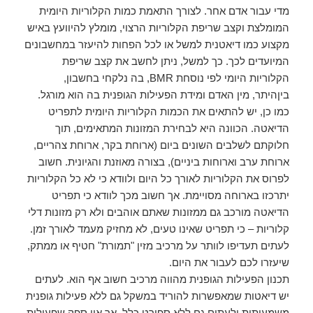
מדי עבור אדם אחר. לצורך התאמת כמות הקלוריות היומית
המומלצת וקצב שריפת הקלוריות הרצוי, מומלץ להיוועץ באיש
מקצוע כמו דיאטנית למשל או לכל הפחות להיעזר במחשבונים
המיועדים לכך. כך למשל, ניתן לחשב את קצב שריפת
הקלוריות היומי לפי נוסחת BMR, בה נלקחי בחשבון,
ביןהיתר, מין האדם ומידת הפעילות הגופנית בה הוא מורגל.
כמו כן, יש להתאים את הכמות הקלוריות היומית לתפריט
הדיאטה. הכוונה היא לבחירת המזונות המתאימים, תוך
חלוקתם לשלבים השונים ביום (ארוחת בקר, ארוחת צהריים,
ארוחת ערב וארוחות ביניים), בצורה מאוזנת והגיונית. חשוב
לפרוס את הקלוריות לאורך כל היום ולוודא כי לא כל הקלוריות
יתרכזו בארוחה מסויימת. אך חשוב מכך לוודא כי תפריט
הדיאטה מורכב גם ממזונות שאתם אוהבים ולא רק מזונות דלי
קלוריות – כי תפריט שאינו טעים, לא מחזיק מעמד לאורך זמן.
לעתים תעדיפו לוותר על מרכיב מזין "תמורת" חטיף או ממתק,
שיעזרו לכם לעבור את היום.
תכנון הפעילות הגופנית מהווה מרכיב חשוב אף הוא. לעתים
יש דיאטות שמאפשרות להוריד במשקל גם ללא פעילות גופנית
משמעותית ולעתים גם ללא ספורט כלל, אך אין ספק שפעילות