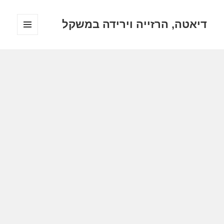
דיאטה, הרזייה וירידה במשקל
תפריטים
ווידג'טים